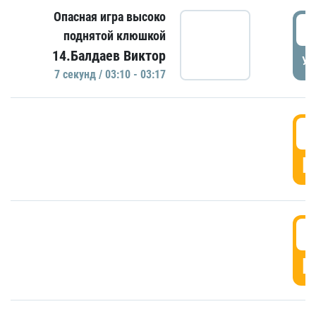
Опасная игра высоко
0
поднятой клюшкой
14.Балдаев Виктор
УД
7 секунд / 03:10 - 03:17
0
Г
0
Г