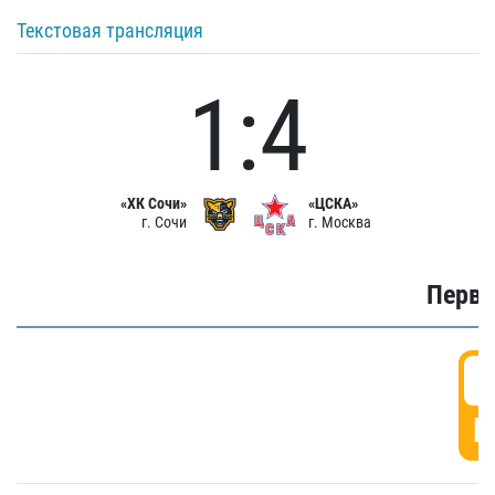
Текстовая трансляция
1:4
«ХК Сочи»
«ЦСКА»
г. Сочи
г. Москва
Первы
0
Г