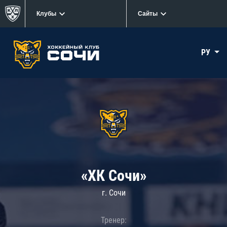
Клубы
Сайты
РУ
«ХК Сочи»
г. Сочи
Тренер: