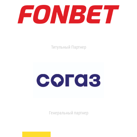
Титульный Партнер
Генеральный партнер