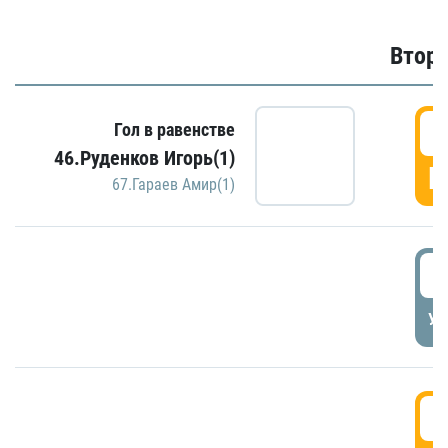
Второ
2
Гол в равенстве
46.Руденков Игорь(1)
Г
67.Гараев Амир(1)
2
УД
3