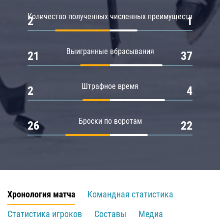
Количество полученных численных преимуществ
2
1
Выигранные вбрасывания
21
37
Штрафное время
2
4
Броски по воротам
26
22
Хронология матча
Командная статистика
Статистика игроков
Составы
Медиа