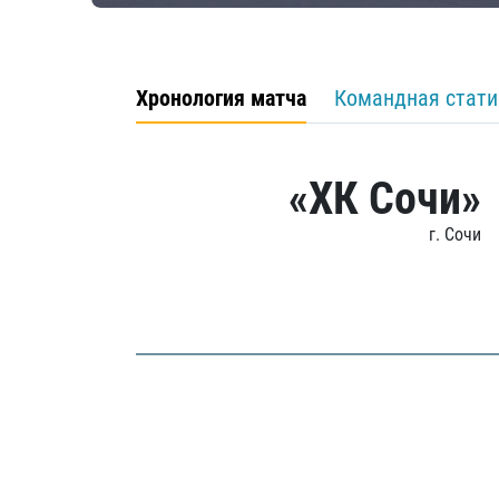
Хронология матча
Командная стати
«ХК Сочи»
г. Сочи