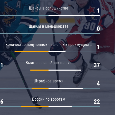
Амур
Шайбы в большинстве
0
1
Барыс
Салават Юлаев
Шайбы в меньшинстве
0
0
Сибирь
Количество полученных численных преимуществ
2
1
Выигранные вбрасывания
21
37
Штрафное время
2
4
Броски по воротам
26
22