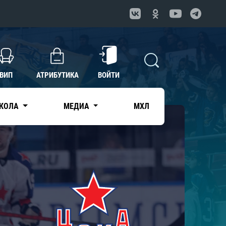
ВИП
АТРИБУТИКА
ВОЙТИ
КОЛА
МЕДИА
МХЛ