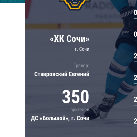
Локомотив
Северсталь
ЦСКА
Шанхайские Драконы
«ХК Сочи»
г. Сочи
Тренер:
Ставровский Евгений
350
зрителей
ДС «Большой», г. Сочи