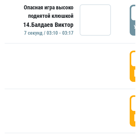
Опасная игра высоко
0
поднятой клюшкой
14.Балдаев Виктор
УД
7 секунд / 03:10 - 03:17
0
Г
0
Г