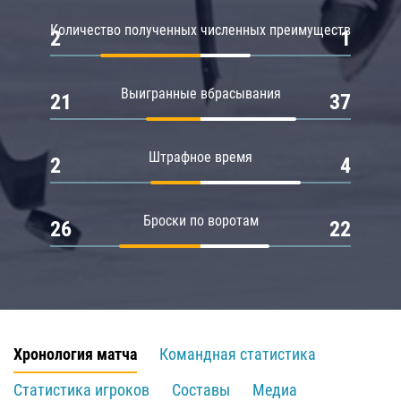
Количество полученных численных преимуществ
2
1
Выигранные вбрасывания
21
37
Штрафное время
2
4
Броски по воротам
26
22
Хронология матча
Командная статистика
Статистика игроков
Составы
Медиа