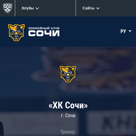
Клубы
Сайты
РУ
«ХК Сочи»
г. Сочи
Тренер: