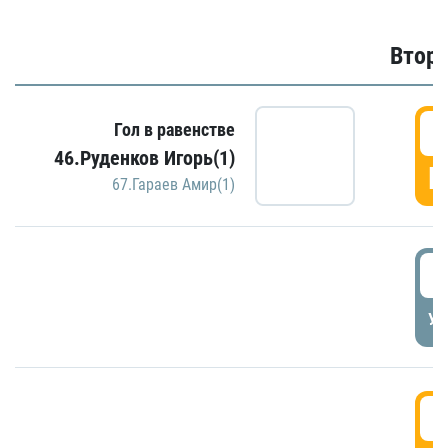
Второ
2
Гол в равенстве
46.Руденков Игорь(1)
Г
67.Гараев Амир(1)
2
УД
3