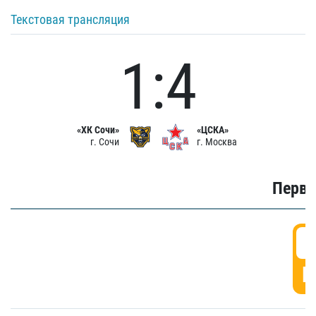
Текстовая трансляция
1:4
«ХК Сочи»
«ЦСКА»
г. Сочи
г. Москва
Первы
0
Г