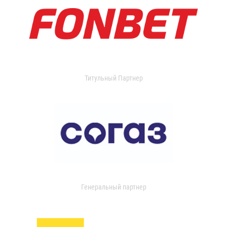
Титульный Партнер
Генеральный партнер