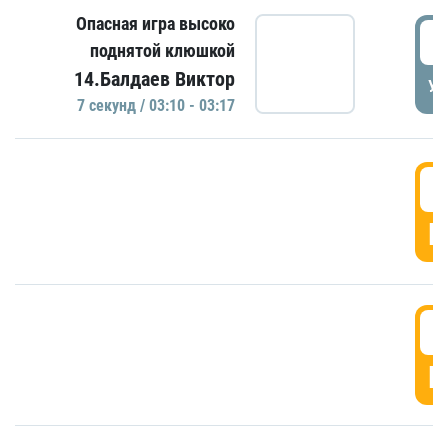
Опасная игра высоко
0
поднятой клюшкой
14.Балдаев Виктор
УД
7 секунд / 03:10 - 03:17
0
Г
0
Г