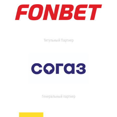
Титульный Партнер
Генеральный партнер