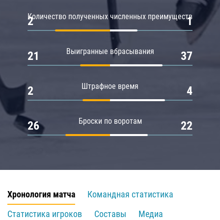
Количество полученных численных преимуществ
2
1
Выигранные вбрасывания
21
37
Штрафное время
2
4
Броски по воротам
26
22
Хронология матча
Командная статистика
Статистика игроков
Составы
Медиа