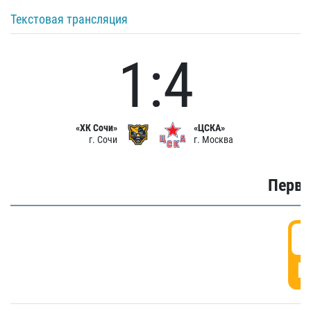
Текстовая трансляция
1:4
«ХК Сочи»
«ЦСКА»
г. Сочи
г. Москва
Первы
0
Г