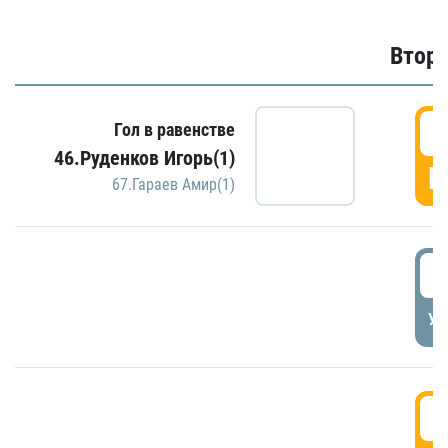
Второ
2
Гол в равенстве
46.Руденков Игорь(1)
Г
67.Гараев Амир(1)
2
УД
3