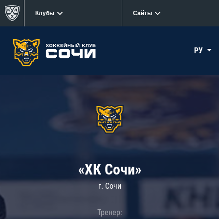
Клубы
Сайты
РУ
«ХК Сочи»
г. Сочи
Тренер: