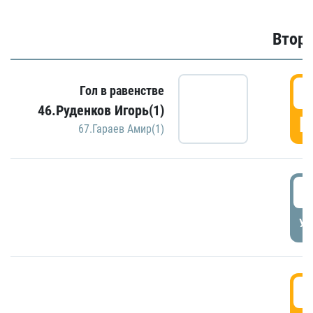
Второ
2
Гол в равенстве
46.Руденков Игорь(1)
Г
67.Гараев Амир(1)
2
УД
3