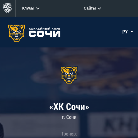
Клубы
Сайты
РУ
«ХК Сочи»
г. Сочи
Тренер: