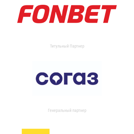
Титульный Партнер
Генеральный партнер