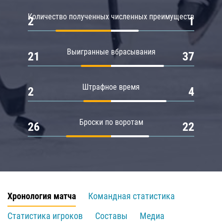
Количество полученных численных преимуществ
2
1
Выигранные вбрасывания
21
37
Штрафное время
2
4
Броски по воротам
26
22
Хронология матча
Командная статистика
Статистика игроков
Составы
Медиа