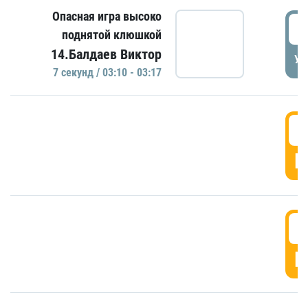
Опасная игра высоко
0
поднятой клюшкой
14.Балдаев Виктор
УД
7 секунд / 03:10 - 03:17
0
Г
0
Г