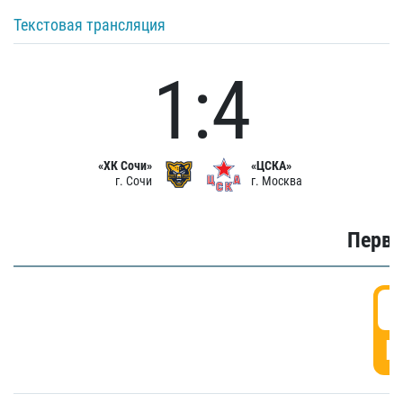
Текстовая трансляция
1:4
«ХК Сочи»
«ЦСКА»
г. Сочи
г. Москва
Первы
0
Г