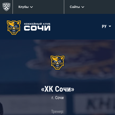
Клубы
Сайты
РУ
«ХК Сочи»
г. Сочи
Тренер: