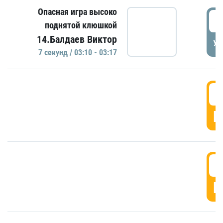
Опасная игра высоко
0
поднятой клюшкой
14.Балдаев Виктор
УД
7 секунд / 03:10 - 03:17
0
Г
0
Г