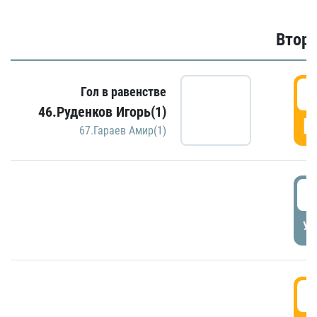
Второ
2
Гол в равенстве
46.Руденков Игорь(1)
Г
67.Гараев Амир(1)
2
УД
3