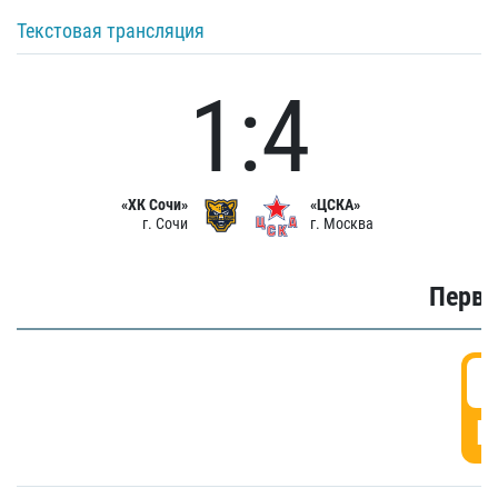
Текстовая трансляция
1:4
«ХК Сочи»
«ЦСКА»
г. Сочи
г. Москва
Первы
0
Г