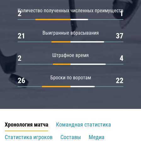
Количество полученных численных преимуществ
2
1
Выигранные вбрасывания
21
37
Штрафное время
2
4
Броски по воротам
26
22
Хронология матча
Командная статистика
Статистика игроков
Составы
Медиа