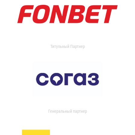
Титульный Партнер
Генеральный партнер