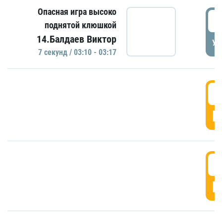
Опасная игра высоко
0
поднятой клюшкой
14.Балдаев Виктор
УД
7 секунд / 03:10 - 03:17
0
Г
0
Г