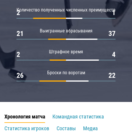
Количество полученных численных преимуществ
2
1
Выигранные вбрасывания
21
37
Штрафное время
2
4
Броски по воротам
26
22
Хронология матча
Командная статистика
Статистика игроков
Составы
Медиа