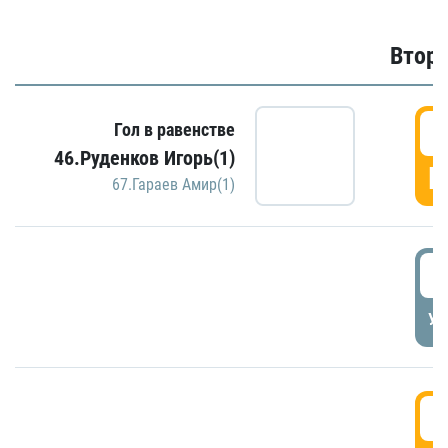
Второ
2
Гол в равенстве
46.Руденков Игорь(1)
Г
67.Гараев Амир(1)
2
УД
3