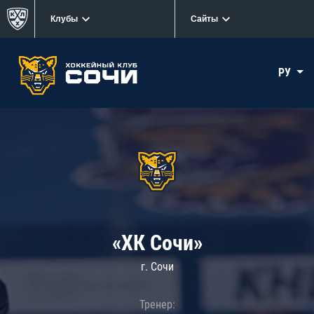
Клубы
Сайты
РУ
«ХК Сочи»
г. Сочи
Тренер: