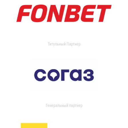
Титульный Партнер
Генеральный партнер