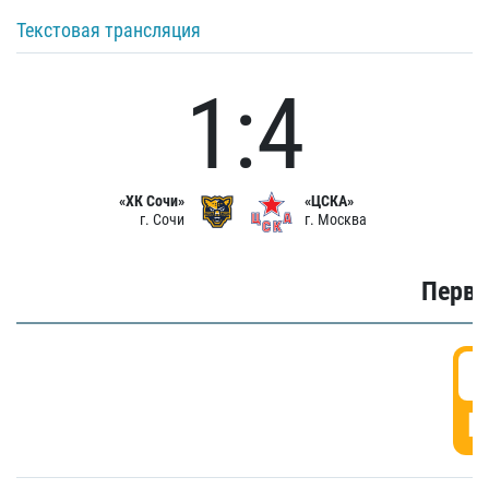
Текстовая трансляция
1:4
«ХК Сочи»
«ЦСКА»
г. Сочи
г. Москва
Первы
0
Г