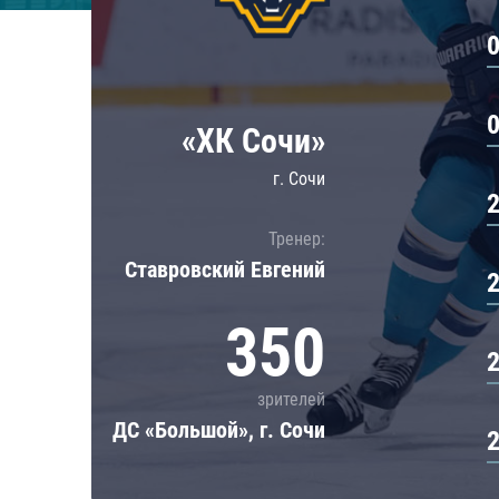
Локомотив
Северсталь
ЦСКА
Шанхайские Драконы
«ХК Сочи»
г. Сочи
Тренер:
Ставровский Евгений
350
зрителей
ДС «Большой», г. Сочи