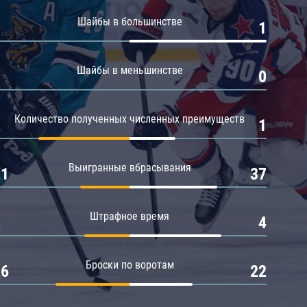
Амур
Шайбы в большинстве
0
1
Барыс
Салават Юлаев
Шайбы в меньшинстве
0
0
Сибирь
Количество полученных численных преимуществ
2
1
Выигранные вбрасывания
21
37
Штрафное время
2
4
Броски по воротам
26
22