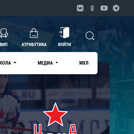
ВИП
АТРИБУТИКА
ВОЙТИ
КОЛА
МЕДИА
МХЛ