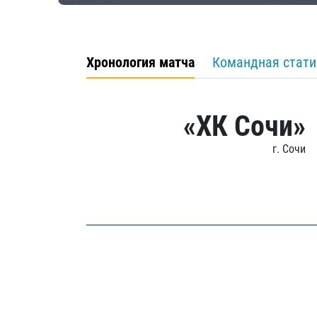
Хронология матча
Командная стати
«ХК Сочи»
г. Сочи