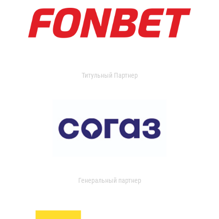
Титульный Партнер
Генеральный партнер