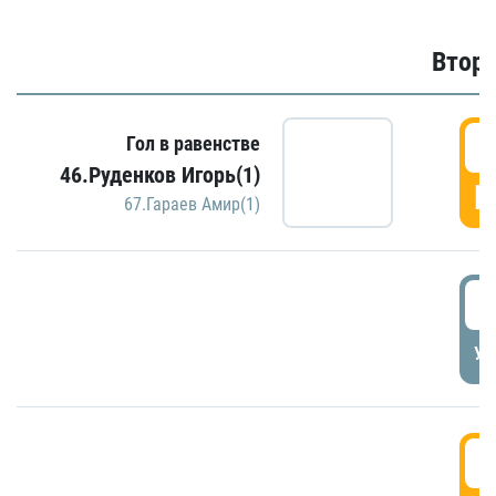
Второ
2
Гол в равенстве
46.Руденков Игорь(1)
Г
67.Гараев Амир(1)
2
УД
3