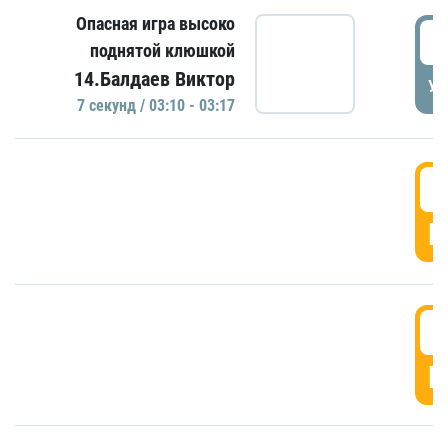
Опасная игра высоко
0
поднятой клюшкой
14.Балдаев Виктор
УД
7 секунд / 03:10 - 03:17
0
Г
0
Г