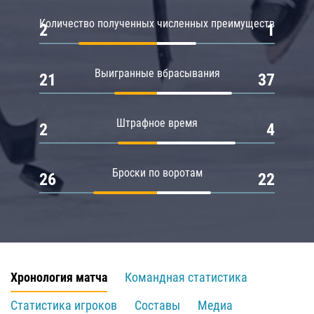
Количество полученных численных преимуществ
2
1
Выигранные вбрасывания
21
37
Штрафное время
2
4
Броски по воротам
26
22
Хронология матча
Командная статистика
Статистика игроков
Составы
Медиа