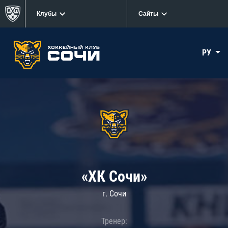
Клубы
Сайты
РУ
«ХК Сочи»
г. Сочи
Тренер: