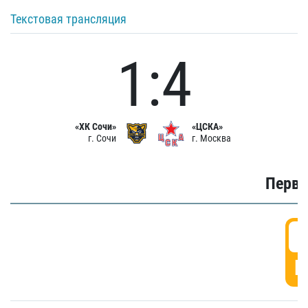
Текстовая трансляция
1:4
«ХК Сочи»
«ЦСКА»
г. Сочи
г. Москва
Первы
0
Г