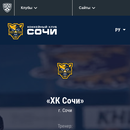
Клубы
Сайты
РУ
«ХК Сочи»
г. Сочи
Тренер: