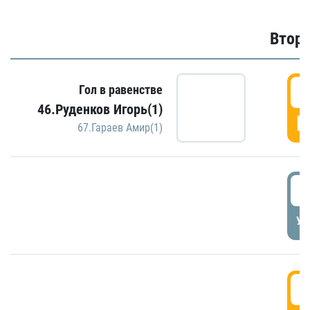
Второ
2
Гол в равенстве
46.Руденков Игорь(1)
Г
67.Гараев Амир(1)
2
УД
3