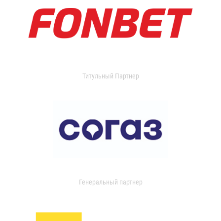
Титульный Партнер
Генеральный партнер