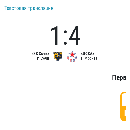
Текстовая трансляция
1:4
«ХК Сочи»
«ЦСКА»
г. Сочи
г. Москва
Первы
0
Г