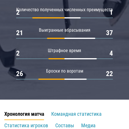
Количество полученных численных преимуществ
2
1
Выигранные вбрасывания
21
37
Штрафное время
2
4
Броски по воротам
26
22
Хронология матча
Командная статистика
Статистика игроков
Составы
Медиа