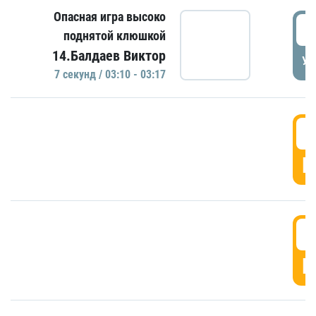
Опасная игра высоко
0
поднятой клюшкой
14.Балдаев Виктор
УД
7 секунд / 03:10 - 03:17
0
Г
0
Г