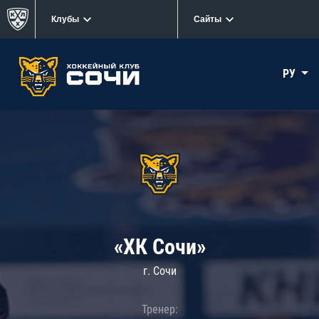
Клубы
Сайты
РУ
«ХК Сочи»
г. Сочи
Тренер: