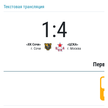
Текстовая трансляция
1:4
«ХК Сочи»
«ЦСКА»
г. Сочи
г. Москва
Первы
0
Г