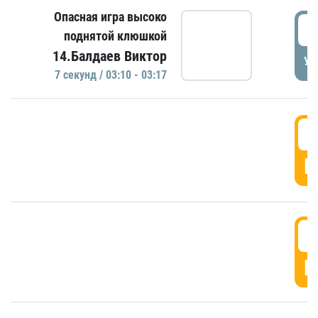
Опасная игра высоко
0
поднятой клюшкой
14.Балдаев Виктор
УД
7 секунд / 03:10 - 03:17
0
Г
0
Г