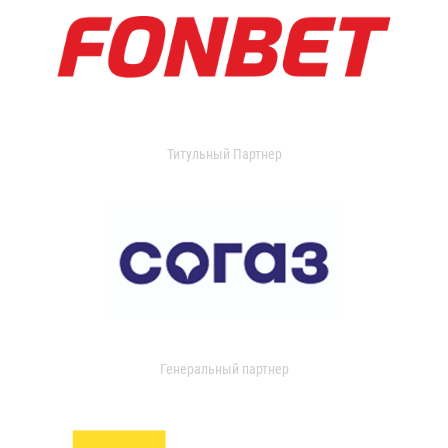
Титульный Партнер
Генеральный партнер