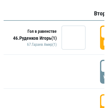
Второ
2
Гол в равенстве
46.Руденков Игорь(1)
Г
67.Гараев Амир(1)
2
УД
3