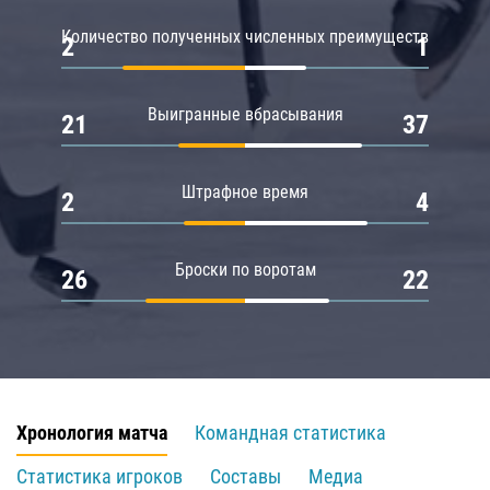
Количество полученных численных преимуществ
2
1
Выигранные вбрасывания
21
37
Штрафное время
2
4
Броски по воротам
26
22
Хронология матча
Командная статистика
Статистика игроков
Составы
Медиа