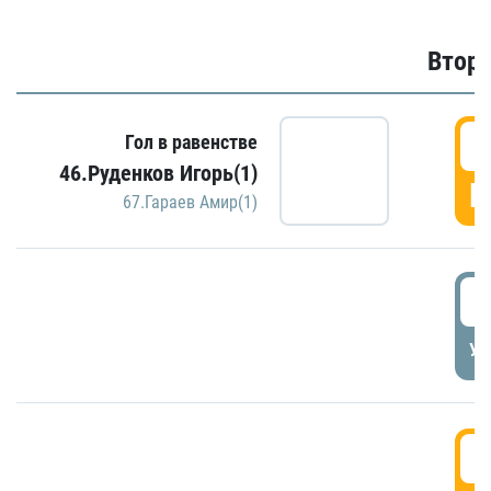
Второ
2
Гол в равенстве
46.Руденков Игорь(1)
Г
67.Гараев Амир(1)
2
УД
3