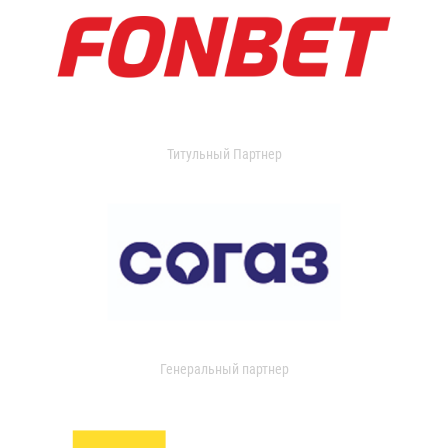
Титульный Партнер
Генеральный партнер