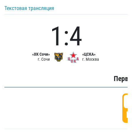
Текстовая трансляция
1:4
«ХК Сочи»
«ЦСКА»
г. Сочи
г. Москва
Первы
0
Г