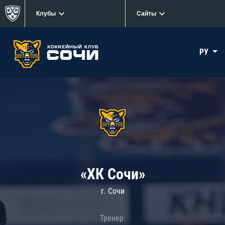
Клубы
Сайты
РУ
«ХК Сочи»
г. Сочи
Тренер: