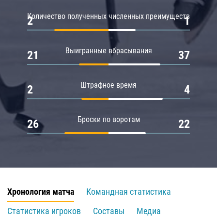
Количество полученных численных преимуществ
2
1
Выигранные вбрасывания
21
37
Штрафное время
2
4
Броски по воротам
26
22
Хронология матча
Командная статистика
Статистика игроков
Составы
Медиа