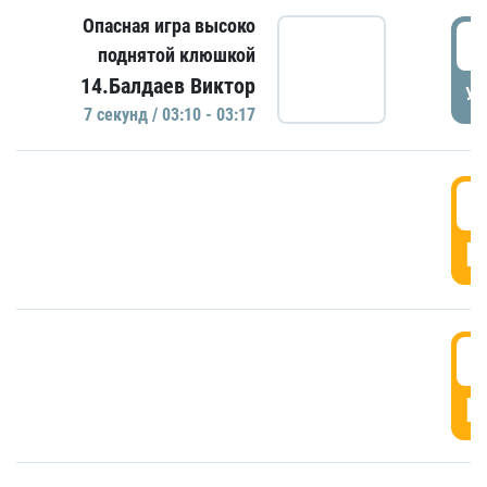
Опасная игра высоко
0
поднятой клюшкой
14.Балдаев Виктор
УД
7 секунд / 03:10 - 03:17
0
Г
0
Г