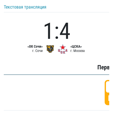
Текстовая трансляция
1:4
«ХК Сочи»
«ЦСКА»
г. Сочи
г. Москва
Первы
0
Г