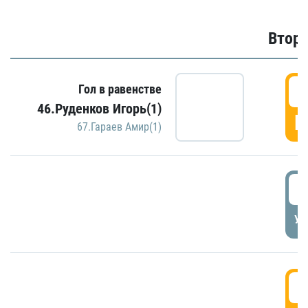
Второ
2
Гол в равенстве
46.Руденков Игорь(1)
Г
67.Гараев Амир(1)
2
УД
3