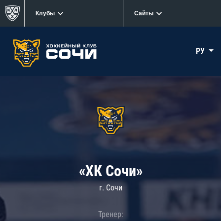
Клубы
Сайты
РУ
«ХК Сочи»
г. Сочи
Тренер: