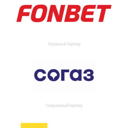
Титульный Партнер
Генеральный партнер