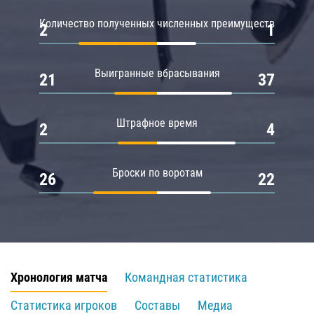
Количество полученных численных преимуществ
2
1
Выигранные вбрасывания
21
37
Штрафное время
2
4
Броски по воротам
26
22
Хронология матча
Командная статистика
Статистика игроков
Составы
Медиа