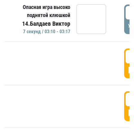
Опасная игра высоко
0
поднятой клюшкой
14.Балдаев Виктор
УД
7 секунд / 03:10 - 03:17
0
Г
0
Г