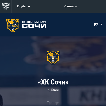
Клубы
Сайты
РУ
«ХК Сочи»
г. Сочи
Тренер: