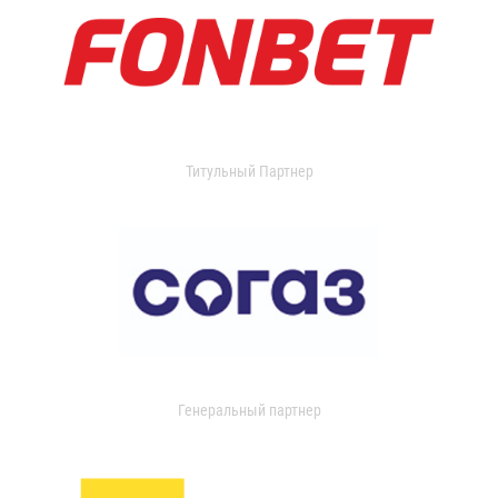
Титульный Партнер
Генеральный партнер