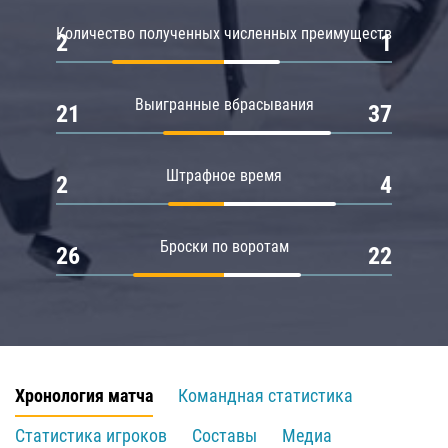
Количество полученных численных преимуществ
2
1
Выигранные вбрасывания
21
37
Штрафное время
2
4
Броски по воротам
26
22
Хронология матча
Командная статистика
Статистика игроков
Составы
Медиа