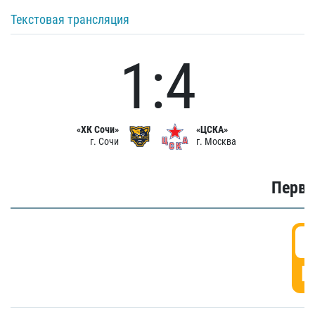
Текстовая трансляция
1:4
«ХК Сочи»
«ЦСКА»
г. Сочи
г. Москва
Первы
0
Г