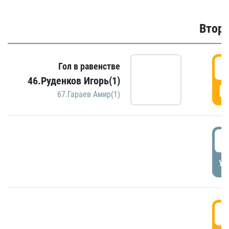
Второ
2
Гол в равенстве
46.Руденков Игорь(1)
Г
67.Гараев Амир(1)
2
УД
3