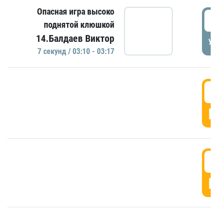
Опасная игра высоко
0
поднятой клюшкой
14.Балдаев Виктор
УД
7 секунд / 03:10 - 03:17
0
Г
0
Г