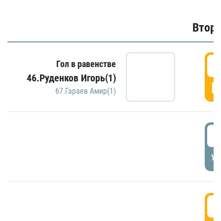
Второ
2
Гол в равенстве
46.Руденков Игорь(1)
Г
67.Гараев Амир(1)
2
УД
3