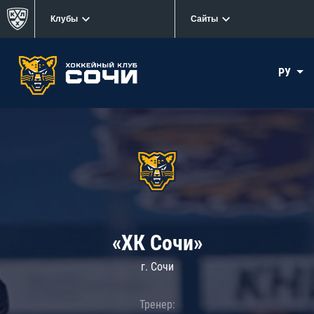
Клубы
Сайты
РУ
«ХК Сочи»
г. Сочи
Тренер: