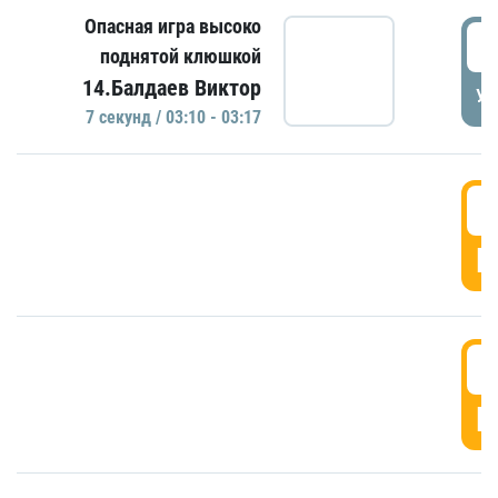
Опасная игра высоко
0
поднятой клюшкой
14.Балдаев Виктор
УД
7 секунд / 03:10 - 03:17
0
Г
0
Г