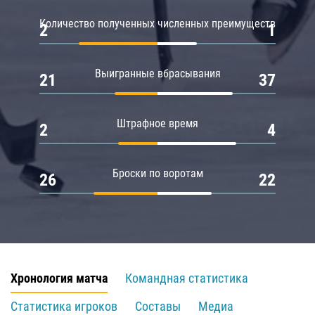
Количество полученных численных преимуществ
2
1
Выигранные вбрасывания
21
37
Штрафное время
2
4
Броски по воротам
26
22
Хронология матча
Командная статистика
Статистика игроков
Составы
Медиа