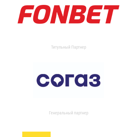
Титульный Партнер
Генеральный партнер