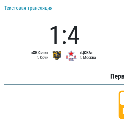
Текстовая трансляция
1:4
«ХК Сочи»
«ЦСКА»
г. Сочи
г. Москва
Первы
0
Г