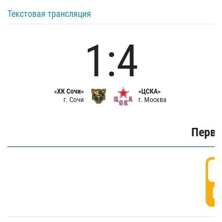
Текстовая трансляция
1:4
«ХК Сочи»
«ЦСКА»
г. Сочи
г. Москва
Первы
0
Г