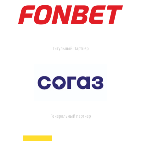
Титульный Партнер
Генеральный партнер