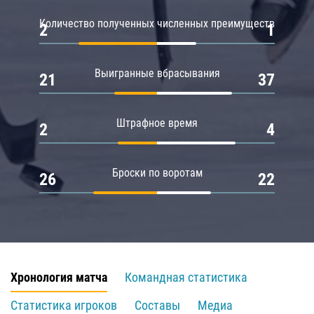
Количество полученных численных преимуществ
2
1
Выигранные вбрасывания
21
37
Штрафное время
2
4
Броски по воротам
26
22
Хронология матча
Командная статистика
Статистика игроков
Составы
Медиа