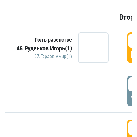
Второ
2
Гол в равенстве
46.Руденков Игорь(1)
Г
67.Гараев Амир(1)
2
УД
3