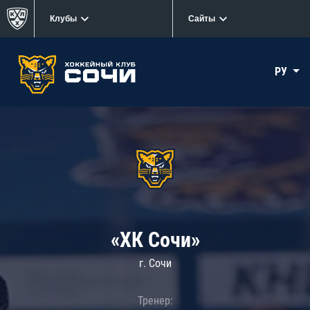
Клубы
Сайты
РУ
«ХК Сочи»
г. Сочи
Тренер: