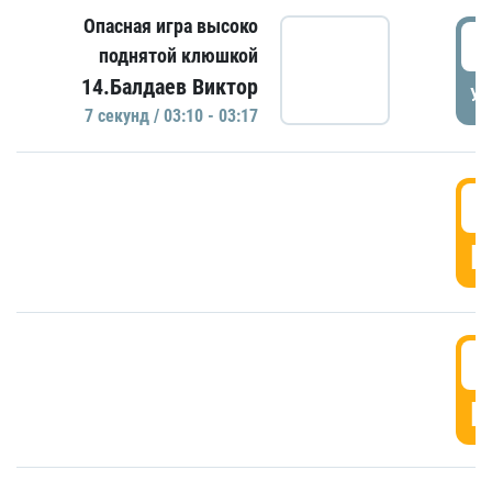
Опасная игра высоко
0
поднятой клюшкой
14.Балдаев Виктор
УД
7 секунд / 03:10 - 03:17
0
Г
0
Г