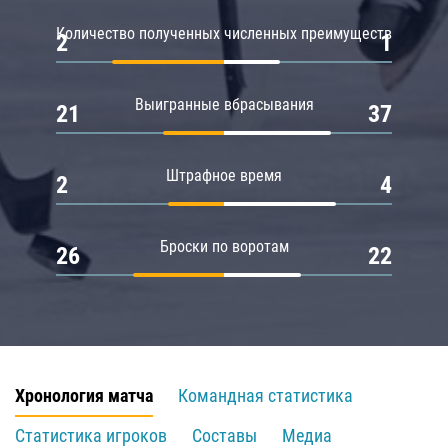
Количество полученных численных преимуществ
2
1
Выигранные вбрасывания
21
37
Штрафное время
2
4
Броски по воротам
26
22
Хронология матча
Командная статистика
Статистика игроков
Составы
Медиа