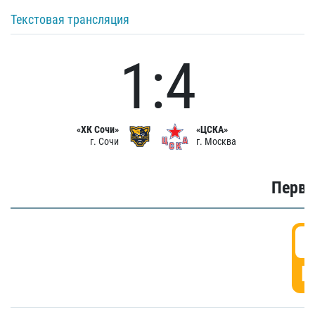
Текстовая трансляция
1:4
«ХК Сочи»
«ЦСКА»
г. Сочи
г. Москва
Первы
0
Г