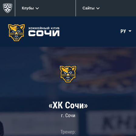
Клубы
Сайты
РУ
«ХК Сочи»
г. Сочи
Тренер: