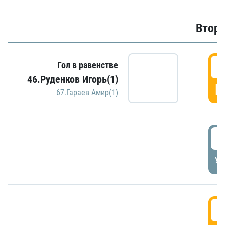
Второ
2
Гол в равенстве
46.Руденков Игорь(1)
Г
67.Гараев Амир(1)
2
УД
3