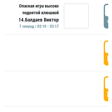
Опасная игра высоко
0
поднятой клюшкой
14.Балдаев Виктор
УД
7 секунд / 03:10 - 03:17
0
Г
0
Г