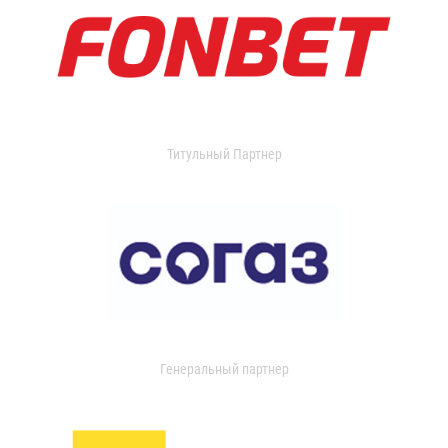
Титульный Партнер
Генеральный партнер