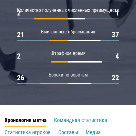
Количество полученных численных преимуществ
2
1
Выигранные вбрасывания
21
37
Штрафное время
2
4
Броски по воротам
26
22
Хронология матча
Командная статистика
Статистика игроков
Составы
Медиа