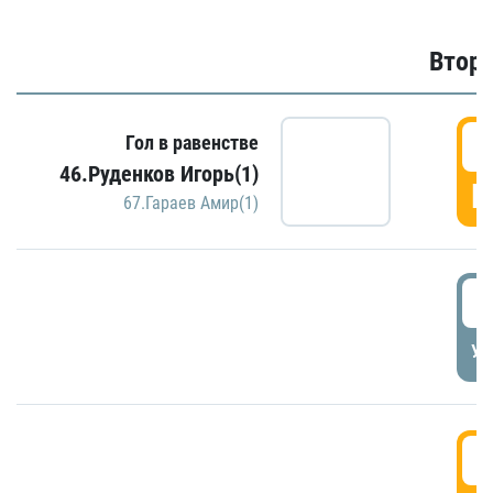
Второ
2
Гол в равенстве
46.Руденков Игорь(1)
Г
67.Гараев Амир(1)
2
УД
3