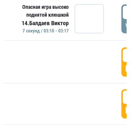
Опасная игра высоко
0
поднятой клюшкой
14.Балдаев Виктор
УД
7 секунд / 03:10 - 03:17
0
Г
0
Г