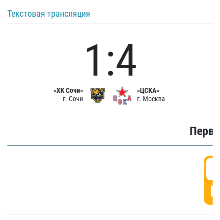
Текстовая трансляция
1:4
«ХК Сочи»
«ЦСКА»
г. Сочи
г. Москва
Первы
0
Г