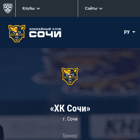
Клубы
Сайты
РУ
«ХК Сочи»
г. Сочи
Тренер: