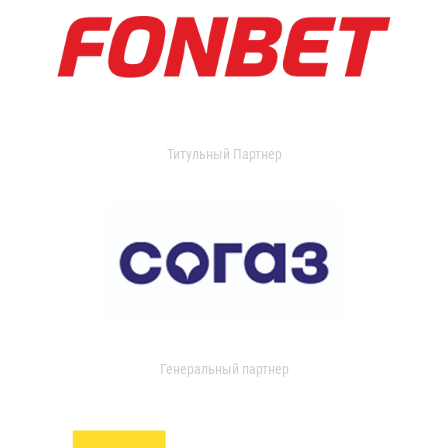
Титульный Партнер
Генеральный партнер