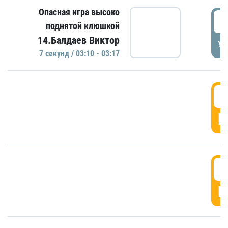
Опасная игра высоко
0
поднятой клюшкой
14.Балдаев Виктор
УД
7 секунд / 03:10 - 03:17
0
Г
0
Г