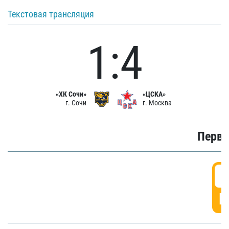
Текстовая трансляция
1:4
«ХК Сочи»
«ЦСКА»
г. Сочи
г. Москва
Первы
0
Г