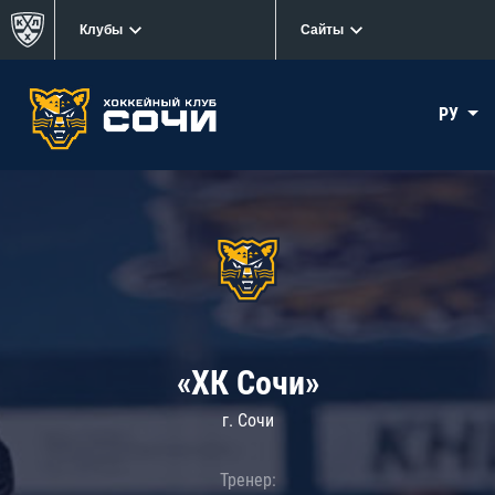
Клубы
Сайты
РУ
«ХК Сочи»
г. Сочи
Тренер: