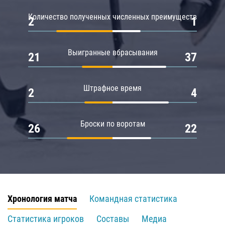
Количество полученных численных преимуществ
2
1
Выигранные вбрасывания
21
37
Штрафное время
2
4
Броски по воротам
26
22
Хронология матча
Командная статистика
Статистика игроков
Составы
Медиа