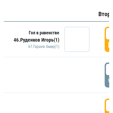
Второ
2
Гол в равенстве
46.Руденков Игорь(1)
Г
67.Гараев Амир(1)
2
УД
3