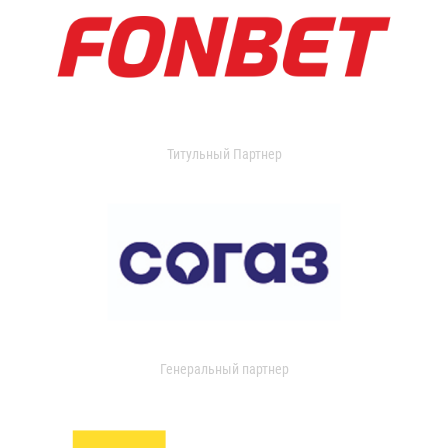
Титульный Партнер
Генеральный партнер