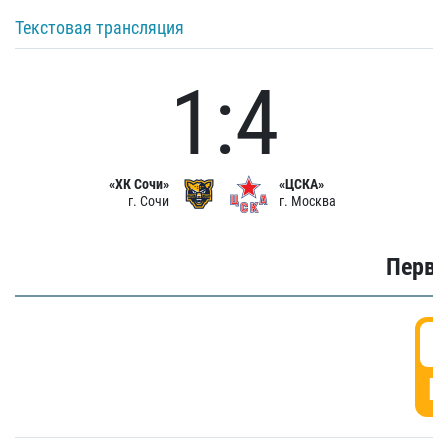
Текстовая трансляция
1:4
«ХК Сочи»
«ЦСКА»
г. Сочи
г. Москва
Первы
0
Г