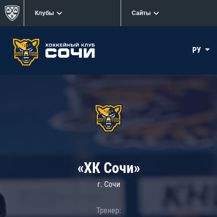
Клубы
Сайты
РУ
«ХК Сочи»
г. Сочи
Тренер: