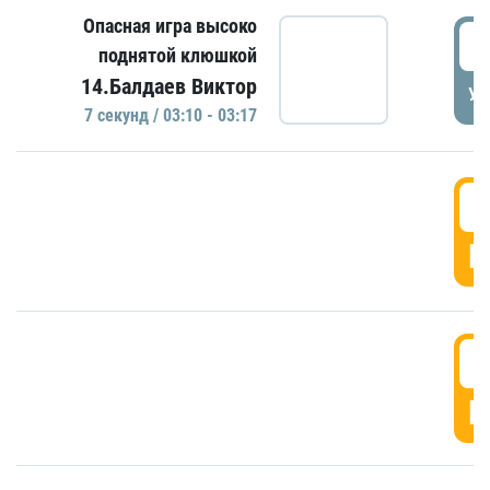
Опасная игра высоко
0
поднятой клюшкой
14.Балдаев Виктор
УД
7 секунд / 03:10 - 03:17
0
Г
0
Г