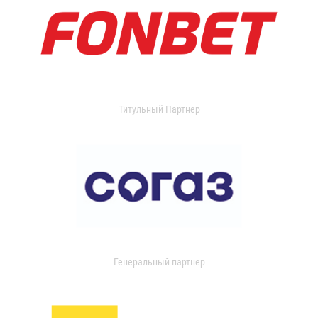
Титульный Партнер
Генеральный партнер