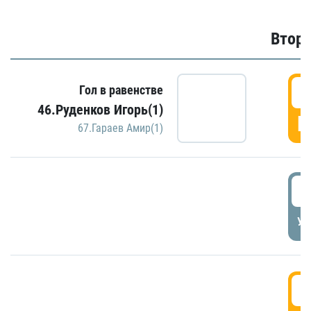
Второ
2
Гол в равенстве
46.Руденков Игорь(1)
Г
67.Гараев Амир(1)
2
УД
3