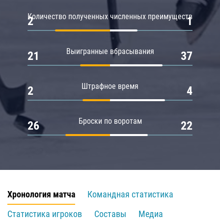
Количество полученных численных преимуществ
2
1
Выигранные вбрасывания
21
37
Штрафное время
2
4
Броски по воротам
26
22
Хронология матча
Командная статистика
Статистика игроков
Составы
Медиа