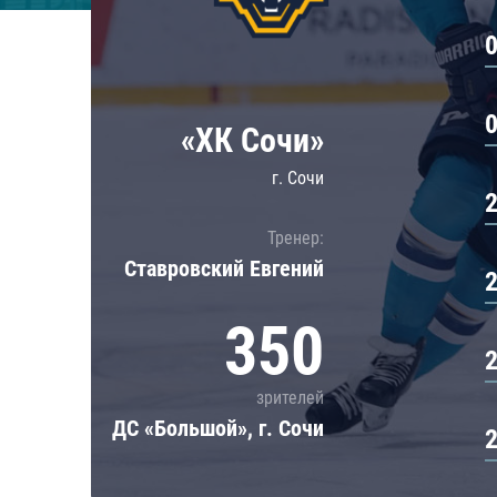
Локомотив
Северсталь
ЦСКА
Шанхайские Драконы
«ХК Сочи»
г. Сочи
Тренер:
Ставровский Евгений
350
зрителей
ДС «Большой», г. Сочи