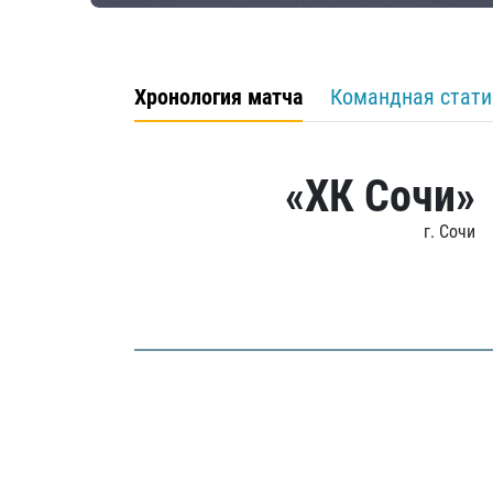
Хронология матча
Командная стати
«ХК Сочи»
г. Сочи