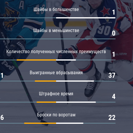
Амур
Шайбы в большинстве
0
1
Барыс
Салават Юлаев
Шайбы в меньшинстве
0
0
Сибирь
Количество полученных численных преимуществ
2
1
Выигранные вбрасывания
21
37
Штрафное время
2
4
Броски по воротам
26
22