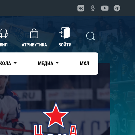
ВИП
АТРИБУТИКА
ВОЙТИ
КОЛА
МЕДИА
МХЛ