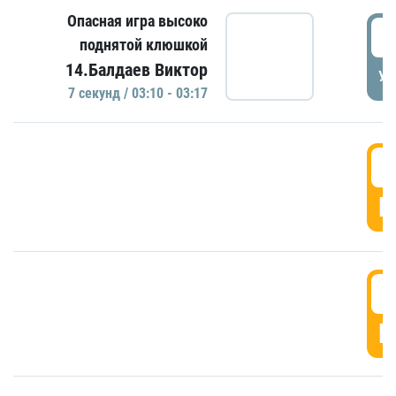
Опасная игра высоко
0
поднятой клюшкой
14.Балдаев Виктор
УД
7 секунд / 03:10 - 03:17
0
Г
0
Г