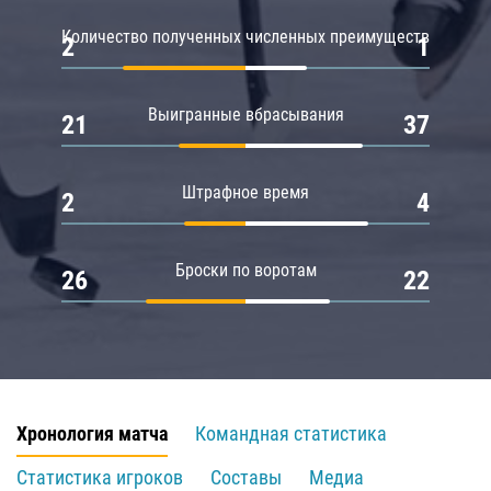
Количество полученных численных преимуществ
2
1
Выигранные вбрасывания
21
37
Штрафное время
2
4
Броски по воротам
26
22
Хронология матча
Командная статистика
Статистика игроков
Составы
Медиа