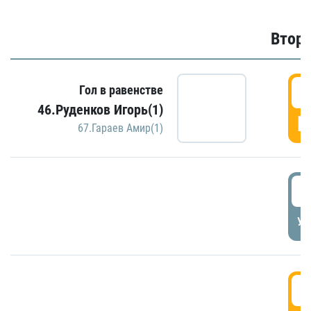
Второ
2
Гол в равенстве
46.Руденков Игорь(1)
Г
67.Гараев Амир(1)
2
УД
3