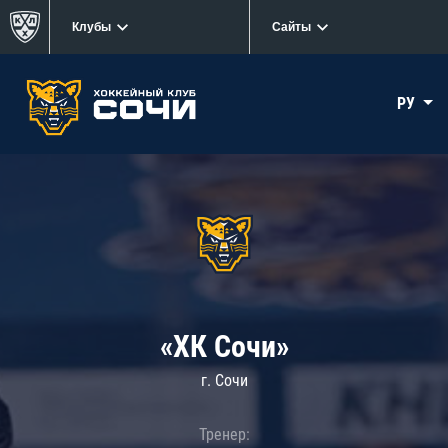
Клубы
Сайты
РУ
«ХК Сочи»
г. Сочи
Тренер: