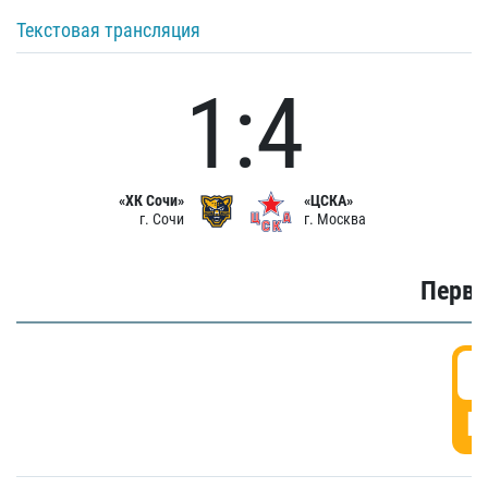
Текстовая трансляция
1:4
«ХК Сочи»
«ЦСКА»
г. Сочи
г. Москва
Первы
0
Г