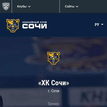
Клубы
Сайты
РУ
«ХК Сочи»
г. Сочи
Тренер: