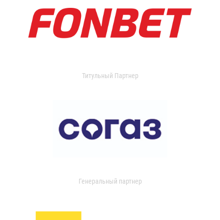
Титульный Партнер
Генеральный партнер