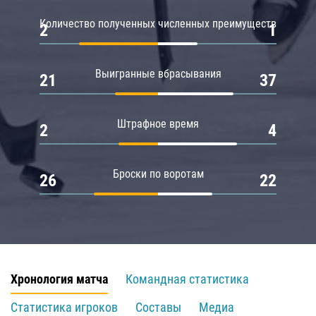
Количество полученных численных преимуществ
2
1
Выигранные вбрасывания
21
37
Штрафное время
2
4
Броски по воротам
26
22
Хронология матча
Командная статистика
Статистика игроков
Составы
Медиа