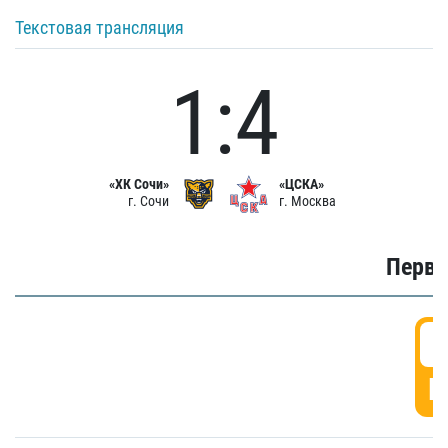
Текстовая трансляция
1:4
«ХК Сочи»
«ЦСКА»
г. Сочи
г. Москва
Первы
0
Г