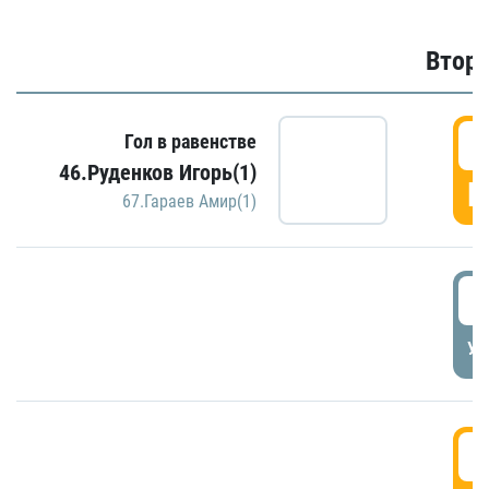
Второ
2
Гол в равенстве
46.Руденков Игорь(1)
Г
67.Гараев Амир(1)
2
УД
3