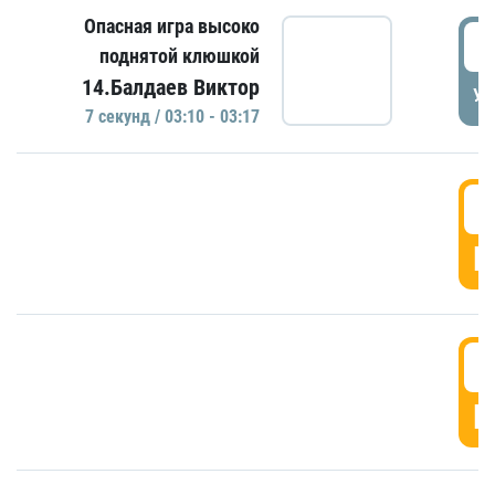
Опасная игра высоко
0
поднятой клюшкой
14.Балдаев Виктор
УД
7 секунд / 03:10 - 03:17
0
Г
0
Г