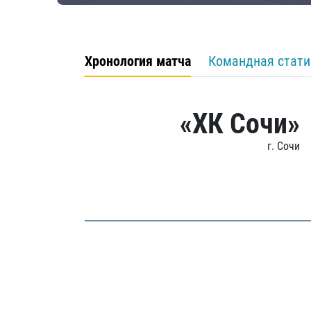
Хронология матча
Командная стати
«ХК Сочи»
г. Сочи