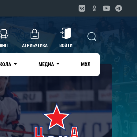
ВИП
АТРИБУТИКА
ВОЙТИ
КОЛА
МЕДИА
МХЛ