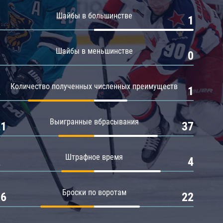
Амур
Шайбы в большинстве
0
1
Барыс
Салават Юлаев
Шайбы в меньшинстве
0
0
Сибирь
Количество полученных численных преимуществ
2
1
Выигранные вбрасывания
21
37
Штрафное время
2
4
Броски по воротам
26
22