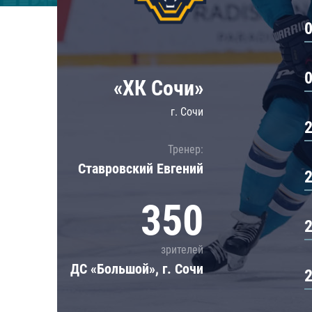
Локомотив
Северсталь
ЦСКА
Шанхайские Драконы
«ХК Сочи»
г. Сочи
Тренер:
Ставровский Евгений
350
зрителей
ДС «Большой», г. Сочи