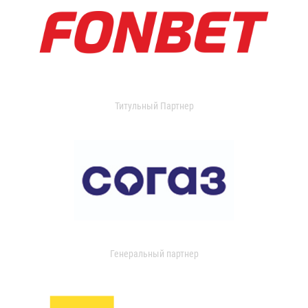
Титульный Партнер
Генеральный партнер