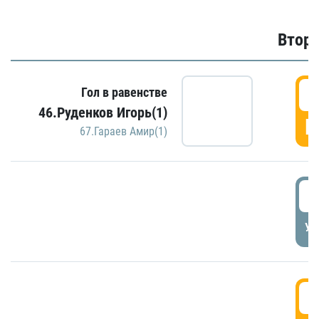
Второ
2
Гол в равенстве
46.Руденков Игорь(1)
Г
67.Гараев Амир(1)
2
УД
3