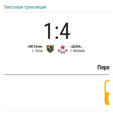
Текстовая трансляция
1:4
«ХК Сочи»
«ЦСКА»
г. Сочи
г. Москва
Первы
0
Г