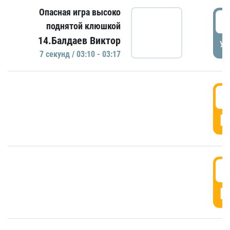
Опасная игра высоко
0
поднятой клюшкой
14.Балдаев Виктор
УД
7 секунд / 03:10 - 03:17
0
Г
0
Г