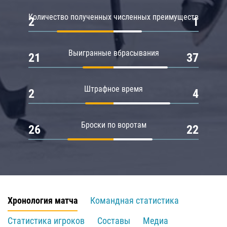
Количество полученных численных преимуществ
2
1
Выигранные вбрасывания
21
37
Штрафное время
2
4
Броски по воротам
26
22
Хронология матча
Командная статистика
Статистика игроков
Составы
Медиа