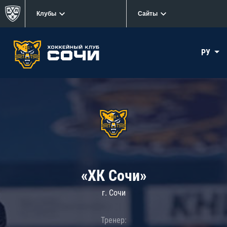
Клубы
Сайты
РУ
«ХК Сочи»
г. Сочи
Тренер: