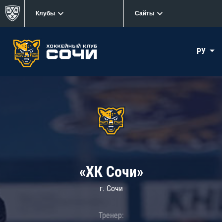
Клубы
Сайты
РУ
«ХК Сочи»
г. Сочи
Тренер: