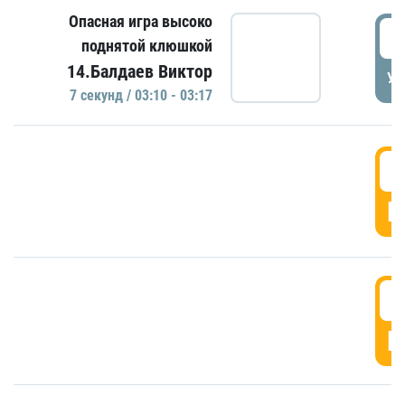
Опасная игра высоко
0
поднятой клюшкой
14.Балдаев Виктор
УД
7 секунд / 03:10 - 03:17
0
Г
0
Г