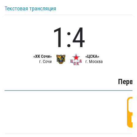
Текстовая трансляция
1:4
«ХК Сочи»
«ЦСКА»
г. Сочи
г. Москва
Первы
0
Г