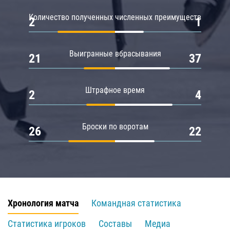
Количество полученных численных преимуществ
2
1
Выигранные вбрасывания
21
37
Штрафное время
2
4
Броски по воротам
26
22
Хронология матча
Командная статистика
Статистика игроков
Составы
Медиа