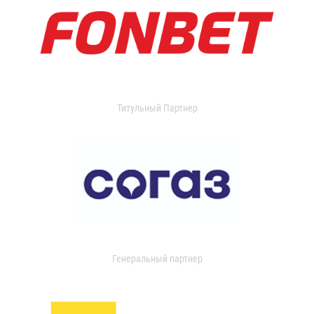
Титульный Партнер
Генеральный партнер