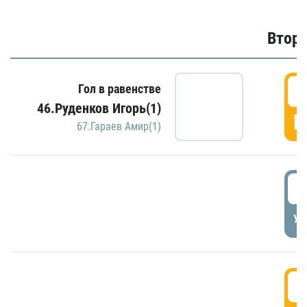
Второ
2
Гол в равенстве
46.Руденков Игорь(1)
Г
67.Гараев Амир(1)
2
УД
3