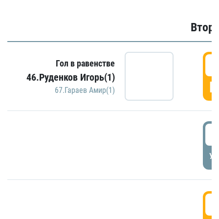
Второ
2
Гол в равенстве
46.Руденков Игорь(1)
Г
67.Гараев Амир(1)
2
УД
3