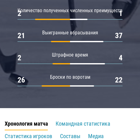
Количество полученных численных преимуществ
2
1
Выигранные вбрасывания
21
37
Штрафное время
2
4
Броски по воротам
26
22
Хронология матча
Командная статистика
Статистика игроков
Составы
Медиа