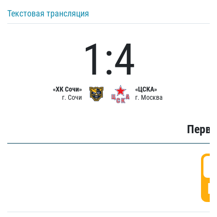
Текстовая трансляция
1:4
«ХК Сочи»
«ЦСКА»
г. Сочи
г. Москва
Первы
0
Г