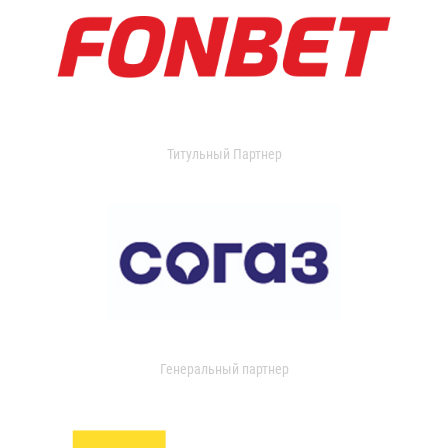
Титульный Партнер
Генеральный партнер