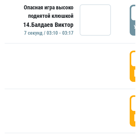
Опасная игра высоко
0
поднятой клюшкой
14.Балдаев Виктор
УД
7 секунд / 03:10 - 03:17
0
Г
0
Г