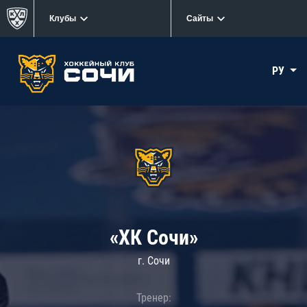
Клубы
Сайты
РУ
«ХК Сочи»
г. Сочи
Тренер: