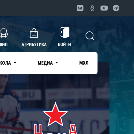
ВИП
АТРИБУТИКА
ВОЙТИ
КОЛА
МЕДИА
МХЛ