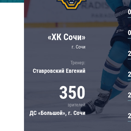
Локомотив
Северсталь
ЦСКА
Шанхайские Драконы
«ХК Сочи»
г. Сочи
Тренер:
Ставровский Евгений
350
зрителей
ДС «Большой», г. Сочи