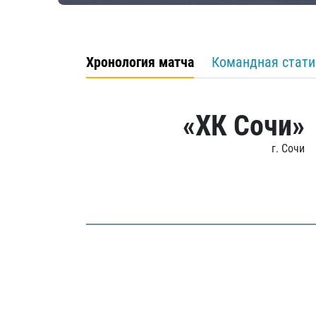
Хронология матча
Командная стати
«ХК Сочи»
г. Сочи