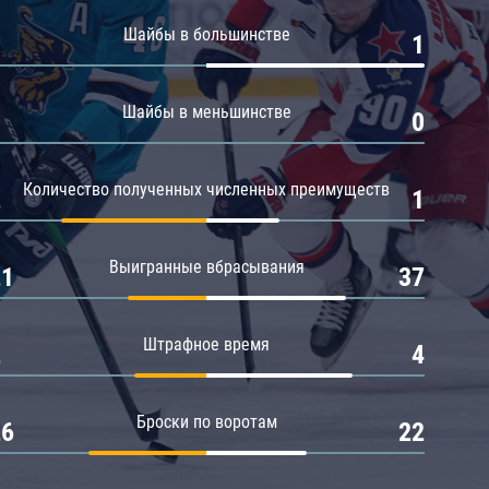
Амур
Шайбы в большинстве
0
1
Барыс
Салават Юлаев
Шайбы в меньшинстве
0
0
Сибирь
Количество полученных численных преимуществ
2
1
Выигранные вбрасывания
21
37
Штрафное время
2
4
Броски по воротам
26
22