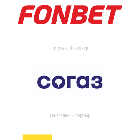
Титульный Партнер
Генеральный партнер