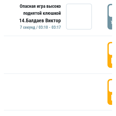
Опасная игра высоко
0
поднятой клюшкой
14.Балдаев Виктор
УД
7 секунд / 03:10 - 03:17
0
Г
0
Г