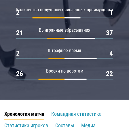
Количество полученных численных преимуществ
2
1
Выигранные вбрасывания
21
37
Штрафное время
2
4
Броски по воротам
26
22
Хронология матча
Командная статистика
Статистика игроков
Составы
Медиа