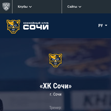
Клубы
Сайты
РУ
«ХК Сочи»
г. Сочи
Тренер: