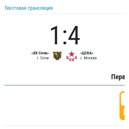
Текстовая трансляция
1:4
«ХК Сочи»
«ЦСКА»
г. Сочи
г. Москва
Первы
0
Г