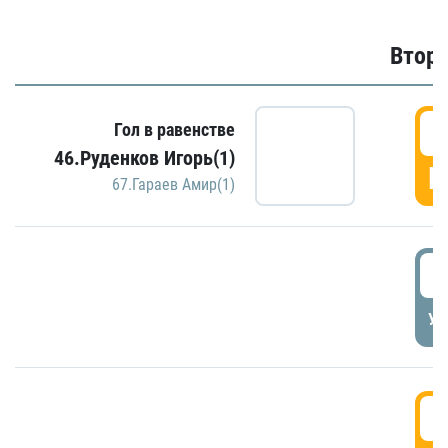
Второ
2
Гол в равенстве
46.Руденков Игорь(1)
Г
67.Гараев Амир(1)
2
УД
3