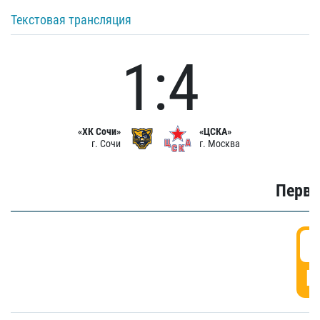
Текстовая трансляция
1:4
«ХК Сочи»
«ЦСКА»
г. Сочи
г. Москва
Первы
0
Г