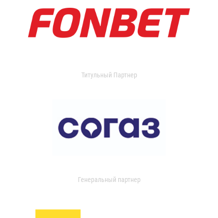
Титульный Партнер
Генеральный партнер