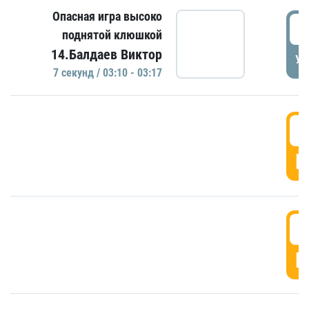
Опасная игра высоко
0
поднятой клюшкой
14.Балдаев Виктор
УД
7 секунд / 03:10 - 03:17
0
Г
0
Г