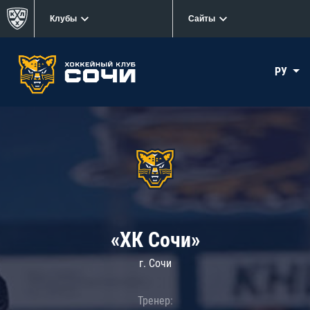
Клубы
Сайты
РУ
«ХК Сочи»
г. Сочи
Тренер: