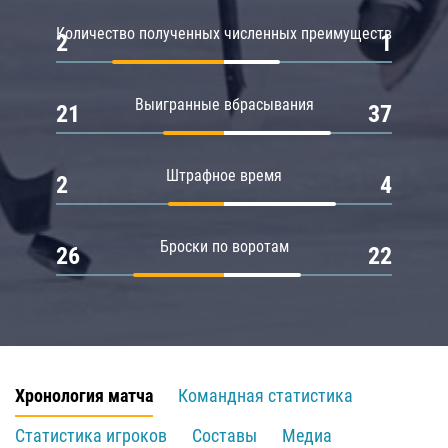
Количество полученных численных преимуществ
2
1
Выигранные вбрасывания
21
37
Штрафное время
2
4
Броски по воротам
26
22
Хронология матча
Командная статистика
Статистика игроков
Составы
Медиа