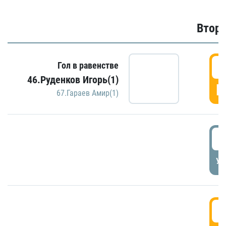
Второ
2
Гол в равенстве
46.Руденков Игорь(1)
Г
67.Гараев Амир(1)
2
УД
3