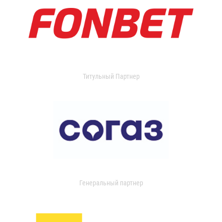
Титульный Партнер
Генеральный партнер