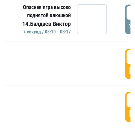
Опасная игра высоко
0
поднятой клюшкой
14.Балдаев Виктор
УД
7 секунд / 03:10 - 03:17
0
Г
0
Г