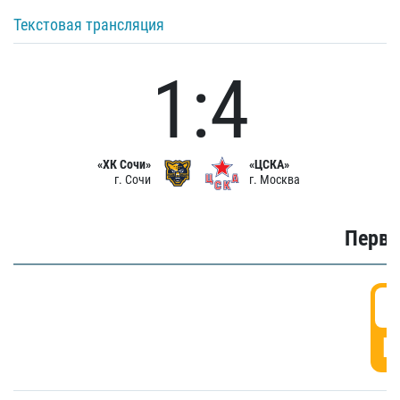
Текстовая трансляция
1:4
«ХК Сочи»
«ЦСКА»
г. Сочи
г. Москва
Первы
0
Г