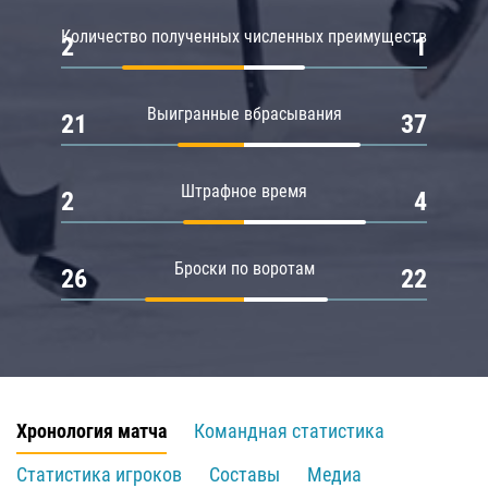
Количество полученных численных преимуществ
2
1
Выигранные вбрасывания
21
37
Штрафное время
2
4
Броски по воротам
26
22
Хронология матча
Командная статистика
Статистика игроков
Составы
Медиа