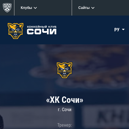
Клубы
Сайты
РУ
«ХК Сочи»
г. Сочи
Тренер: