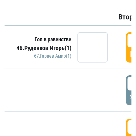
Второ
2
Гол в равенстве
46.Руденков Игорь(1)
Г
67.Гараев Амир(1)
2
УД
3