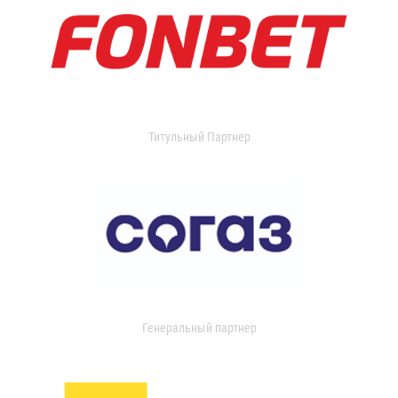
Титульный Партнер
Генеральный партнер