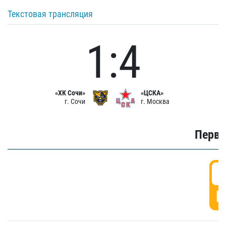
Текстовая трансляция
1:4
«ХК Сочи»
«ЦСКА»
г. Сочи
г. Москва
Первы
0
Г