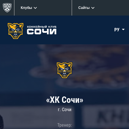
Клубы
Сайты
РУ
«ХК Сочи»
г. Сочи
Тренер: