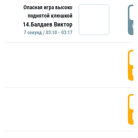
Опасная игра высоко
0
поднятой клюшкой
14.Балдаев Виктор
УД
7 секунд / 03:10 - 03:17
0
Г
0
Г