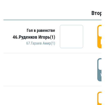
Второ
2
Гол в равенстве
46.Руденков Игорь(1)
Г
67.Гараев Амир(1)
2
УД
3