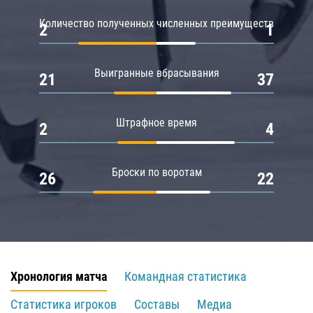
Количество полученных численных преимуществ
2
1
Выигранные вбрасывания
21
37
Штрафное время
2
4
Броски по воротам
26
22
Хронология матча
Командная статистика
Статистика игроков
Составы
Медиа