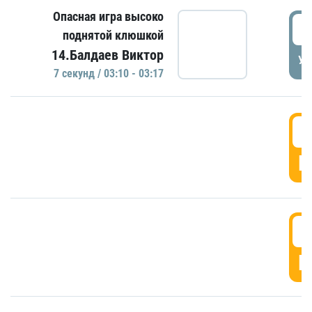
Опасная игра высоко
0
поднятой клюшкой
14.Балдаев Виктор
УД
7 секунд / 03:10 - 03:17
0
Г
0
Г