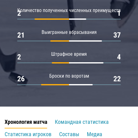
Количество полученных численных преимуществ
2
1
Выигранные вбрасывания
21
37
Штрафное время
2
4
Броски по воротам
26
22
Хронология матча
Командная статистика
Статистика игроков
Составы
Медиа