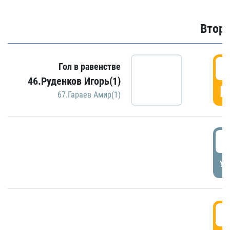
Второ
2
Гол в равенстве
46.Руденков Игорь(1)
Г
67.Гараев Амир(1)
2
УД
3