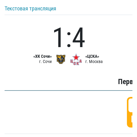
Текстовая трансляция
1:4
«ХК Сочи»
«ЦСКА»
г. Сочи
г. Москва
Первы
0
Г