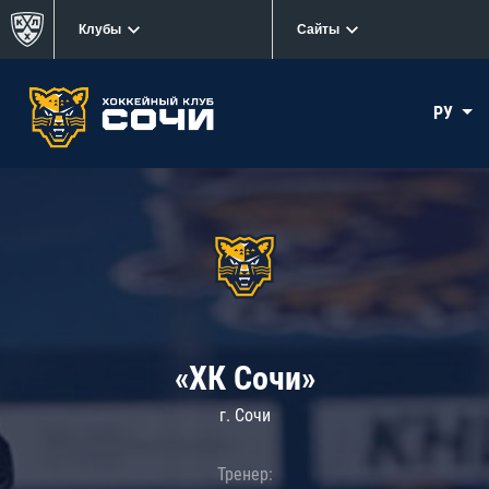
Клубы
Сайты
РУ
«ХК Сочи»
г. Сочи
Тренер: