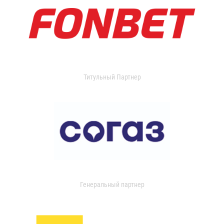
Титульный Партнер
Генеральный партнер