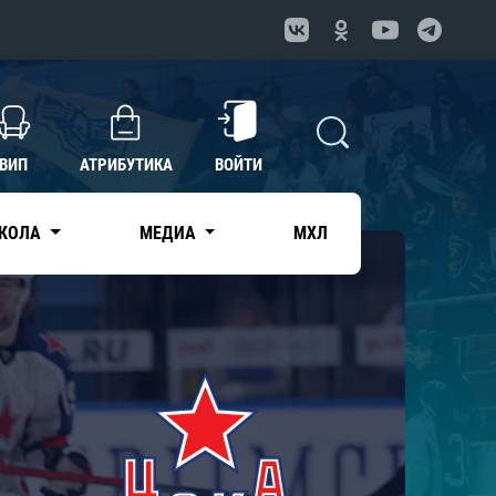
ВИП
АТРИБУТИКА
ВОЙТИ
КОЛА
МЕДИА
МХЛ