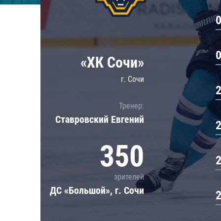
Локомотив
Северсталь
ЦСКА
Шанхайские Драконы
«ХК Сочи»
г. Сочи
Тренер:
Ставровский Евгений
350
зрителей
ДС «Большой», г. Сочи