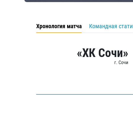
Хронология матча
Командная стати
«ХК Сочи»
г. Сочи