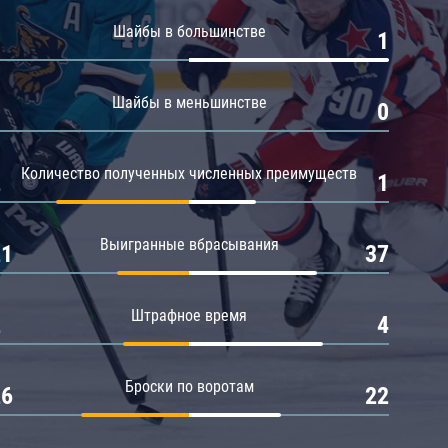
Амур
Шайбы в большинстве
0
1
Барыс
Салават Юлаев
Шайбы в меньшинстве
0
0
Сибирь
Количество полученных численных преимуществ
2
1
Выигранные вбрасывания
21
37
Штрафное время
2
4
Броски по воротам
26
22