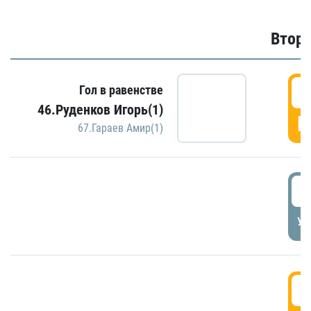
Второ
2
Гол в равенстве
46.Руденков Игорь(1)
Г
67.Гараев Амир(1)
2
УД
3