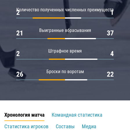
Количество полученных численных преимуществ
2
1
Выигранные вбрасывания
21
37
Штрафное время
2
4
Броски по воротам
26
22
Хронология матча
Командная статистика
Статистика игроков
Составы
Медиа