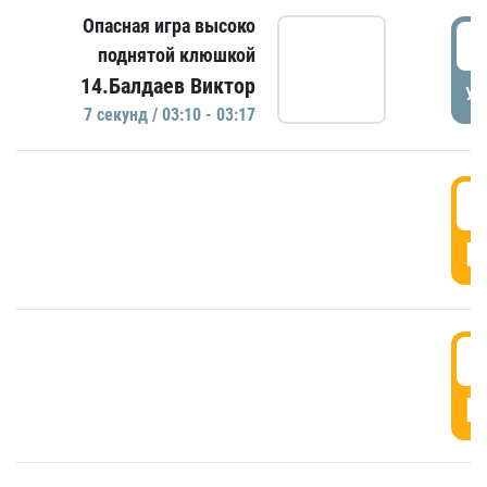
Опасная игра высоко
0
поднятой клюшкой
14.Балдаев Виктор
УД
7 секунд / 03:10 - 03:17
0
Г
0
Г