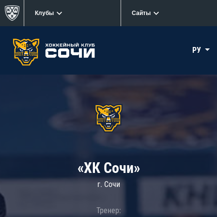
Клубы
Сайты
РУ
«ХК Сочи»
г. Сочи
Тренер: