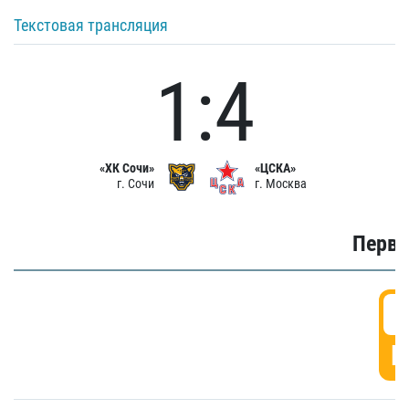
Текстовая трансляция
1:4
«ХК Сочи»
«ЦСКА»
г. Сочи
г. Москва
Первы
0
Г