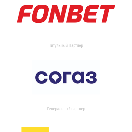
Титульный Партнер
Генеральный партнер