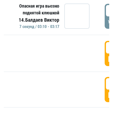
Опасная игра высоко
0
поднятой клюшкой
14.Балдаев Виктор
УД
7 секунд / 03:10 - 03:17
0
Г
0
Г