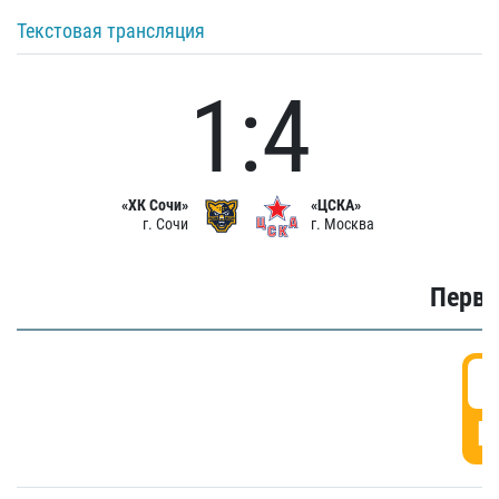
Текстовая трансляция
1:4
«ХК Сочи»
«ЦСКА»
г. Сочи
г. Москва
Первы
0
Г