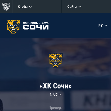
Клубы
Сайты
РУ
«ХК Сочи»
г. Сочи
Тренер: