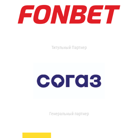
Титульный Партнер
Генеральный партнер