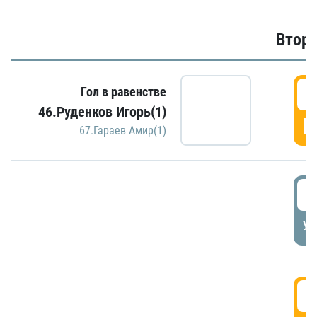
Второ
2
Гол в равенстве
46.Руденков Игорь(1)
Г
67.Гараев Амир(1)
2
УД
3