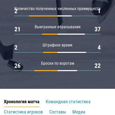
Количество полученных численных преимуществ
2
1
Выигранные вбрасывания
21
37
Штрафное время
2
4
Броски по воротам
26
22
Хронология матча
Командная статистика
Статистика игроков
Составы
Медиа