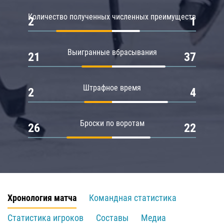
Количество полученных численных преимуществ
2
1
Выигранные вбрасывания
21
37
Штрафное время
2
4
Броски по воротам
26
22
Хронология матча
Командная статистика
Статистика игроков
Составы
Медиа