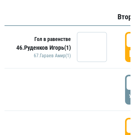
Второ
2
Гол в равенстве
46.Руденков Игорь(1)
Г
67.Гараев Амир(1)
2
УД
3