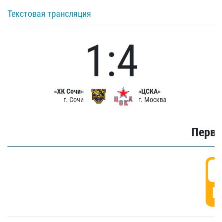
Текстовая трансляция
1:4
«ХК Сочи»
«ЦСКА»
г. Сочи
г. Москва
Первы
0
Г