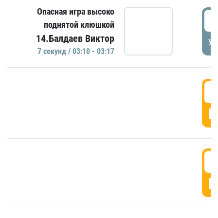
Опасная игра высоко
0
поднятой клюшкой
14.Балдаев Виктор
УД
7 секунд / 03:10 - 03:17
0
Г
0
Г