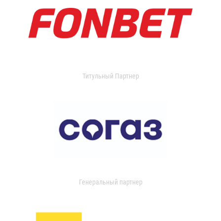
Титульный Партнер
Генеральный партнер