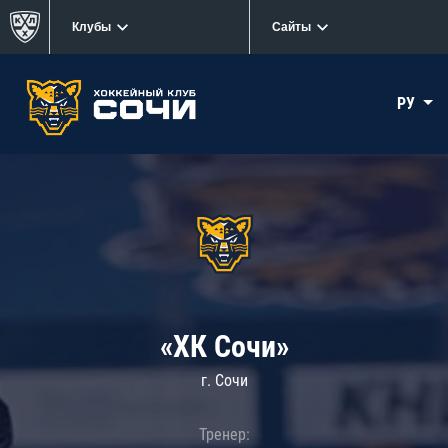
Клубы
Сайты
РУ
«ХК Сочи»
г. Сочи
Тренер: