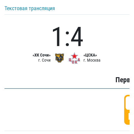
Текстовая трансляция
1:4
«ХК Сочи»
«ЦСКА»
г. Сочи
г. Москва
Первы
0
Г