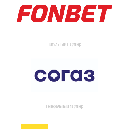
Титульный Партнер
Генеральный партнер