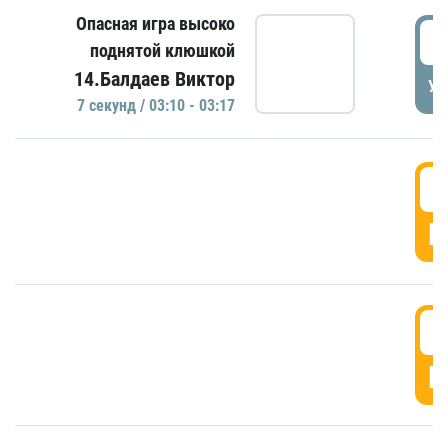
Опасная игра высоко
0
поднятой клюшкой
14.Балдаев Виктор
УД
7 секунд / 03:10 - 03:17
0
Г
0
Г