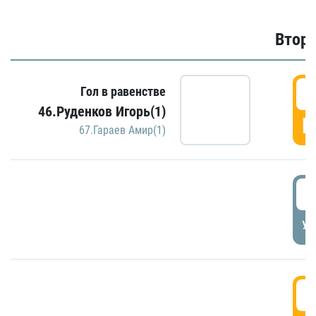
Второ
2
Гол в равенстве
46.Руденков Игорь(1)
Г
67.Гараев Амир(1)
2
УД
3