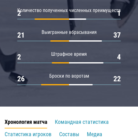
Количество полученных численных преимуществ
2
1
Выигранные вбрасывания
21
37
Штрафное время
2
4
Броски по воротам
26
22
Хронология матча
Командная статистика
Статистика игроков
Составы
Медиа