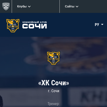
Клубы
Сайты
РУ
«ХК Сочи»
г. Сочи
Тренер: