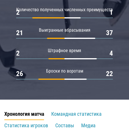
Количество полученных численных преимуществ
2
1
Выигранные вбрасывания
21
37
Штрафное время
2
4
Броски по воротам
26
22
Хронология матча
Командная статистика
Статистика игроков
Составы
Медиа