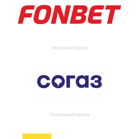
Титульный Партнер
Генеральный партнер