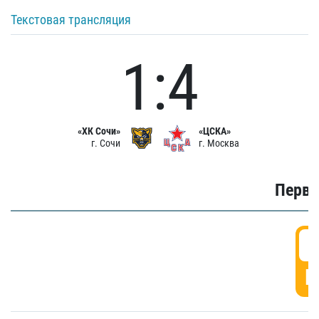
Текстовая трансляция
1:4
«ХК Сочи»
«ЦСКА»
г. Сочи
г. Москва
Первы
0
Г