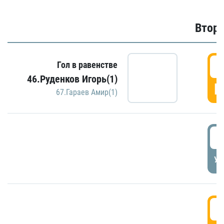
Второ
2
Гол в равенстве
46.Руденков Игорь(1)
Г
67.Гараев Амир(1)
2
УД
3