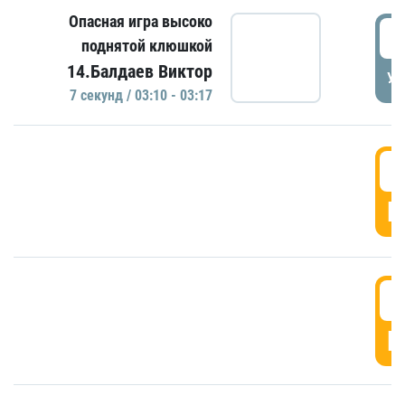
Опасная игра высоко
0
поднятой клюшкой
14.Балдаев Виктор
УД
7 секунд / 03:10 - 03:17
0
Г
0
Г