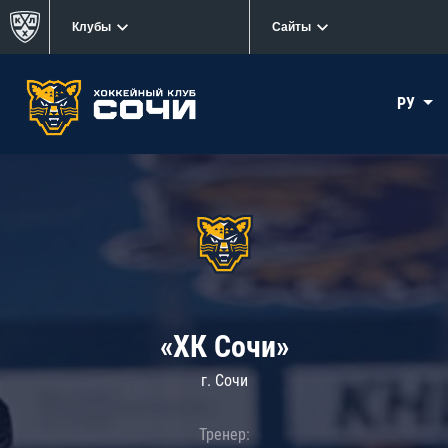
Клубы
Сайты
РУ
«ХК Сочи»
г. Сочи
Тренер: