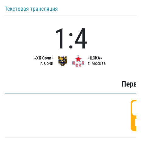
Текстовая трансляция
1:4
«ХК Сочи»
«ЦСКА»
г. Сочи
г. Москва
Первы
0
Г