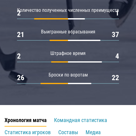
Количество полученных численных преимуществ
2
1
Выигранные вбрасывания
21
37
Штрафное время
2
4
Броски по воротам
26
22
Хронология матча
Командная статистика
Статистика игроков
Составы
Медиа