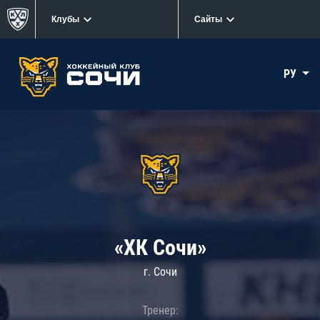
Клубы
Сайты
РУ
«ХК Сочи»
г. Сочи
Тренер: