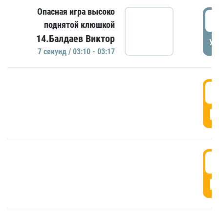
Опасная игра высоко
0
поднятой клюшкой
14.Балдаев Виктор
УД
7 секунд / 03:10 - 03:17
0
Г
0
Г