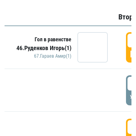
Второ
2
Гол в равенстве
46.Руденков Игорь(1)
Г
67.Гараев Амир(1)
2
УД
3