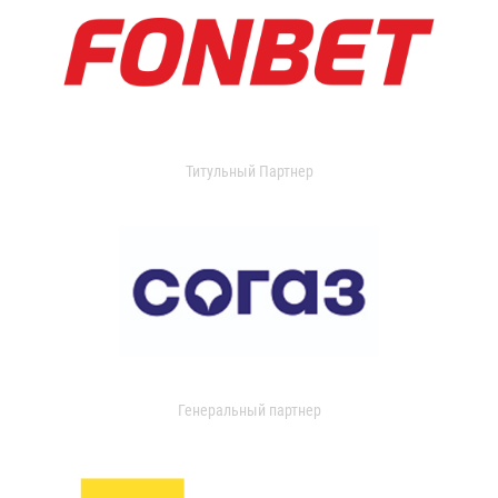
Титульный Партнер
Генеральный партнер