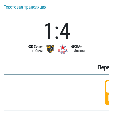
Текстовая трансляция
1:4
«ХК Сочи»
«ЦСКА»
г. Сочи
г. Москва
Первы
0
Г