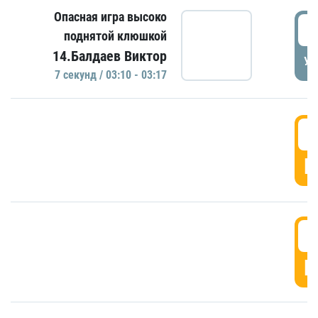
Опасная игра высоко
0
поднятой клюшкой
14.Балдаев Виктор
УД
7 секунд / 03:10 - 03:17
0
Г
0
Г