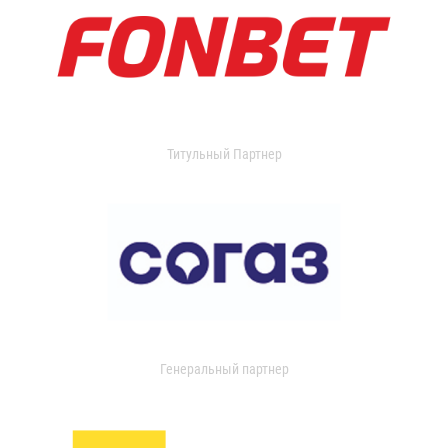
Титульный Партнер
Генеральный партнер