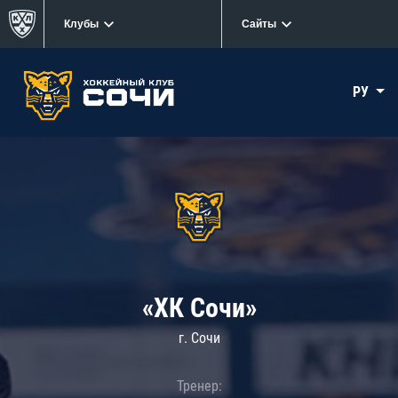
Клубы
Сайты
РУ
«ХК Сочи»
г. Сочи
Тренер: