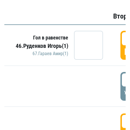
Второ
2
Гол в равенстве
46.Руденков Игорь(1)
Г
67.Гараев Амир(1)
2
УД
3