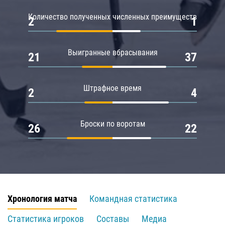
Количество полученных численных преимуществ
2
1
Выигранные вбрасывания
21
37
Штрафное время
2
4
Броски по воротам
26
22
Хронология матча
Командная статистика
Статистика игроков
Составы
Медиа