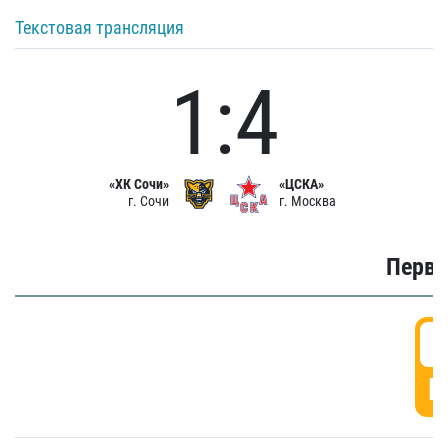
Текстовая трансляция
1:4
«ХК Сочи»
«ЦСКА»
г. Сочи
г. Москва
Первы
0
Г