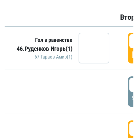
Второ
2
Гол в равенстве
46.Руденков Игорь(1)
Г
67.Гараев Амир(1)
2
УД
3