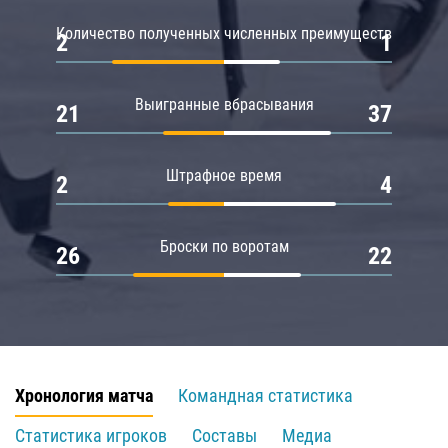
Количество полученных численных преимуществ
2
1
Выигранные вбрасывания
21
37
Штрафное время
2
4
Броски по воротам
26
22
Хронология матча
Командная статистика
Статистика игроков
Составы
Медиа