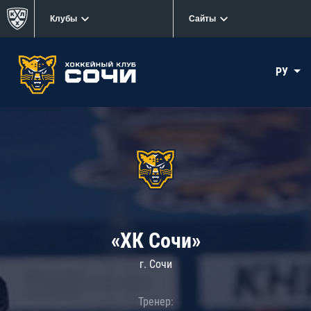
Клубы
Сайты
РУ
«ХК Сочи»
г. Сочи
Тренер: