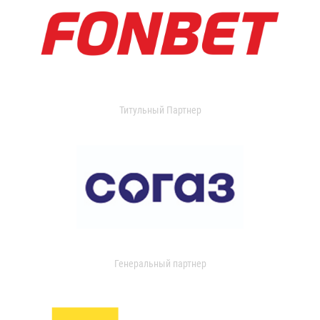
Титульный Партнер
Генеральный партнер