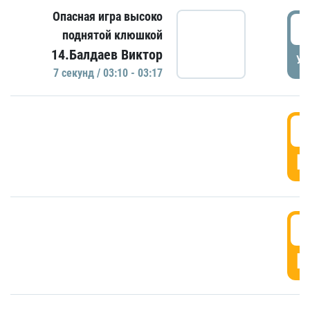
Опасная игра высоко
0
поднятой клюшкой
14.Балдаев Виктор
УД
7 секунд / 03:10 - 03:17
0
Г
0
Г