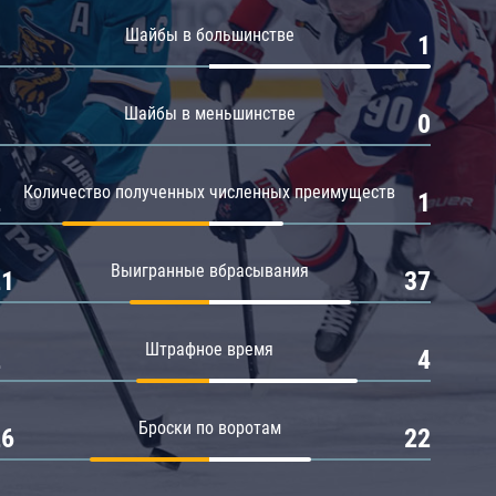
Амур
Шайбы в большинстве
0
1
Барыс
Салават Юлаев
Шайбы в меньшинстве
0
0
Сибирь
Количество полученных численных преимуществ
2
1
Выигранные вбрасывания
21
37
Штрафное время
2
4
Броски по воротам
26
22