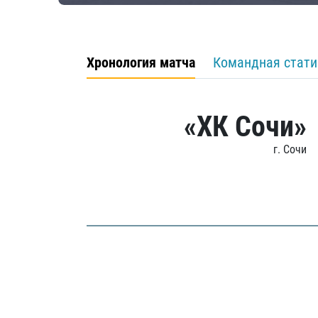
Хронология матча
Командная стати
«ХК Сочи»
г. Сочи