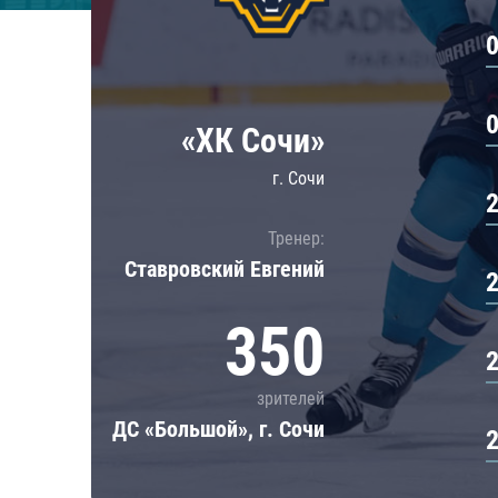
Локомотив
Северсталь
ЦСКА
Шанхайские Драконы
«ХК Сочи»
г. Сочи
Тренер:
Ставровский Евгений
350
зрителей
ДС «Большой», г. Сочи