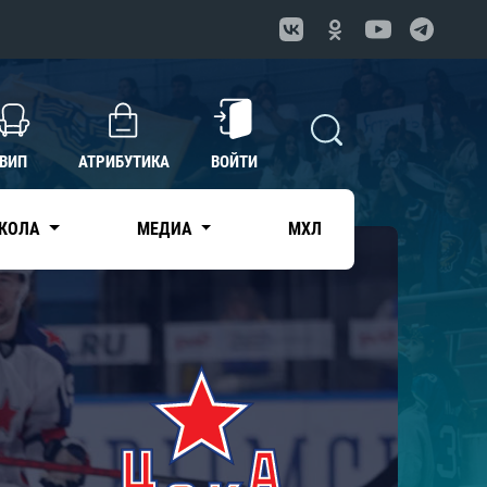
ВИП
АТРИБУТИКА
ВОЙТИ
КОЛА
МЕДИА
МХЛ