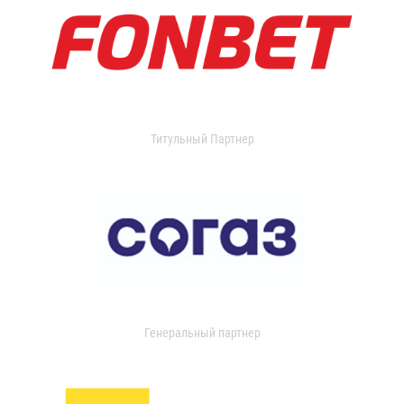
Титульный Партнер
Генеральный партнер