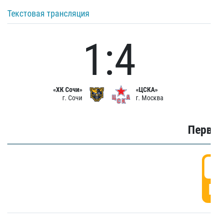
Текстовая трансляция
1:4
«ХК Сочи»
«ЦСКА»
г. Сочи
г. Москва
Первы
0
Г