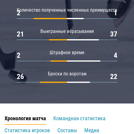
Количество полученных численных преимуществ
2
1
Выигранные вбрасывания
21
37
Штрафное время
2
4
Броски по воротам
26
22
Хронология матча
Командная статистика
Статистика игроков
Составы
Медиа