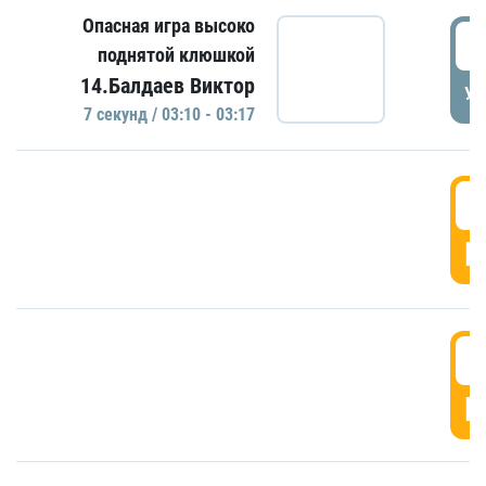
Опасная игра высоко
0
поднятой клюшкой
14.Балдаев Виктор
УД
7 секунд / 03:10 - 03:17
0
Г
0
Г