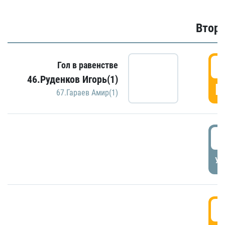
Второ
2
Гол в равенстве
46.Руденков Игорь(1)
Г
67.Гараев Амир(1)
2
УД
3