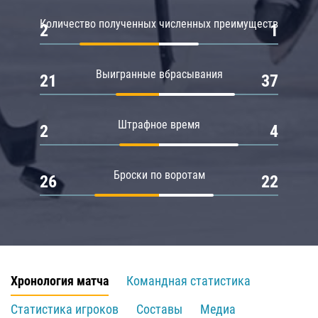
Количество полученных численных преимуществ
2
1
Выигранные вбрасывания
21
37
Штрафное время
2
4
Броски по воротам
26
22
Хронология матча
Командная статистика
Статистика игроков
Составы
Медиа