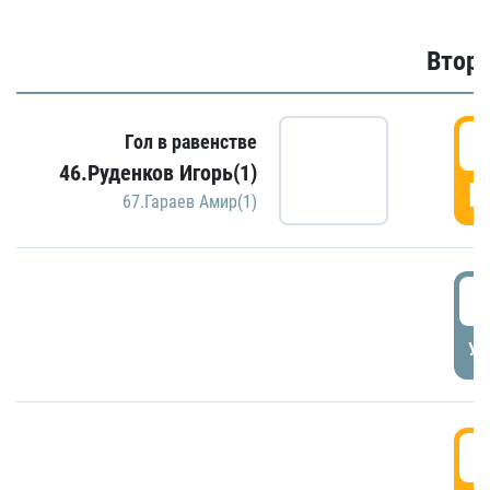
Второ
2
Гол в равенстве
46.Руденков Игорь(1)
Г
67.Гараев Амир(1)
2
УД
3