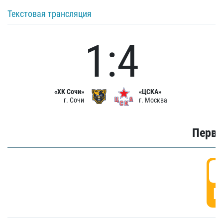
Текстовая трансляция
1:4
«ХК Сочи»
«ЦСКА»
г. Сочи
г. Москва
Первы
0
Г