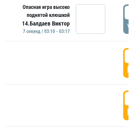
Опасная игра высоко
0
поднятой клюшкой
14.Балдаев Виктор
УД
7 секунд / 03:10 - 03:17
0
Г
0
Г