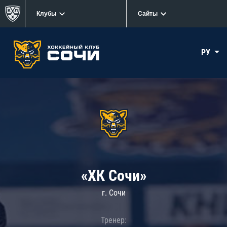
Клубы
Сайты
РУ
«ХК Сочи»
г. Сочи
Тренер: