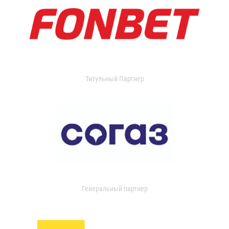
Титульный Партнер
Генеральный партнер