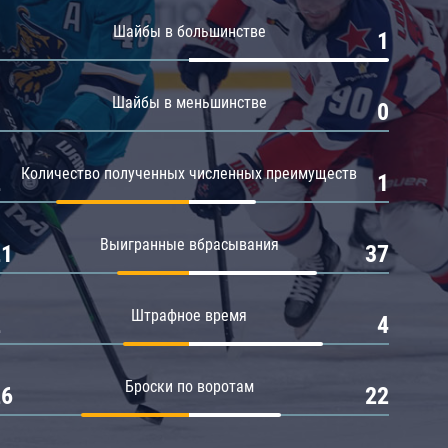
Амур
Шайбы в большинстве
0
1
Барыс
Салават Юлаев
Шайбы в меньшинстве
0
0
Сибирь
Количество полученных численных преимуществ
2
1
Выигранные вбрасывания
21
37
Штрафное время
2
4
Броски по воротам
26
22