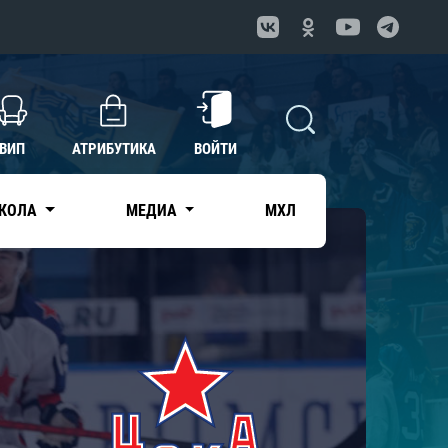
ВИП
АТРИБУТИКА
ВОЙТИ
КОЛА
МЕДИА
МХЛ