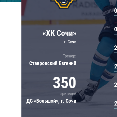
Локомотив
Северсталь
ЦСКА
Шанхайские Драконы
«ХК Сочи»
г. Сочи
Тренер:
Ставровский Евгений
350
зрителей
ДС «Большой», г. Сочи