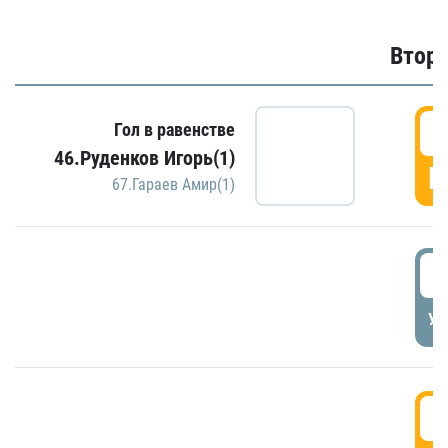
Второ
2
Гол в равенстве
46.Руденков Игорь(1)
Г
67.Гараев Амир(1)
2
УД
3