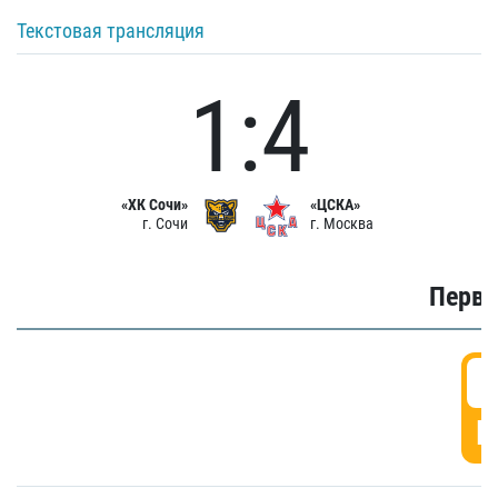
Текстовая трансляция
1:4
«ХК Сочи»
«ЦСКА»
г. Сочи
г. Москва
Первы
0
Г