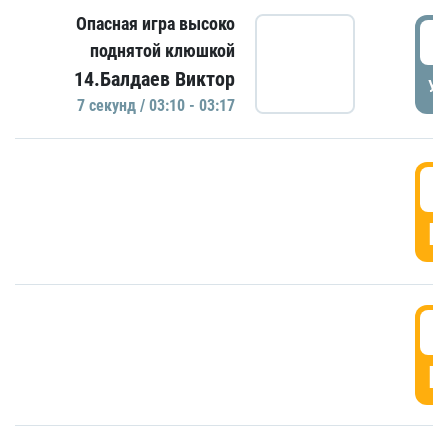
Опасная игра высоко
0
поднятой клюшкой
14.Балдаев Виктор
УД
7 секунд / 03:10 - 03:17
0
Г
0
Г