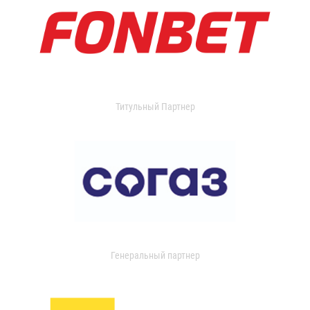
Титульный Партнер
Генеральный партнер