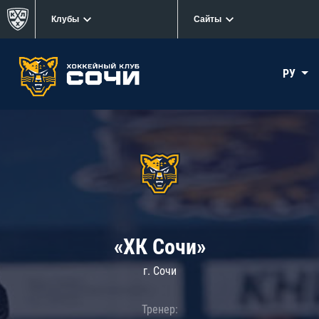
Клубы
Сайты
РУ
«ХК Сочи»
г. Сочи
Тренер: