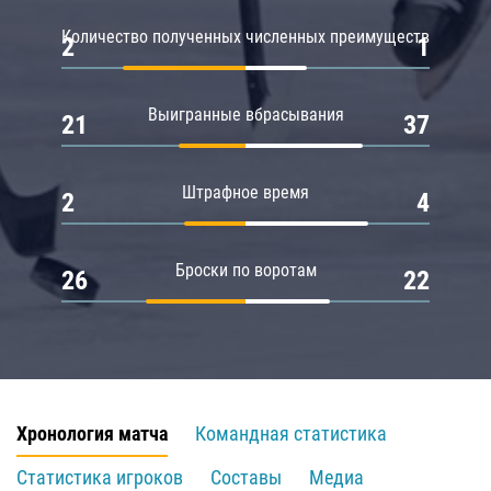
Количество полученных численных преимуществ
2
1
Выигранные вбрасывания
21
37
Штрафное время
2
4
Броски по воротам
26
22
Хронология матча
Командная статистика
Статистика игроков
Составы
Медиа