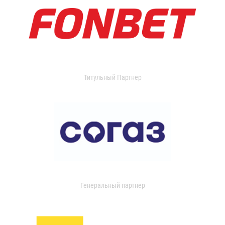
Титульный Партнер
Генеральный партнер