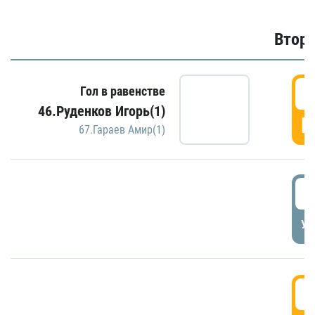
Второ
2
Гол в равенстве
46.Руденков Игорь(1)
Г
67.Гараев Амир(1)
2
УД
3