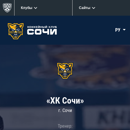
Клубы
Сайты
РУ
«ХК Сочи»
г. Сочи
Тренер: