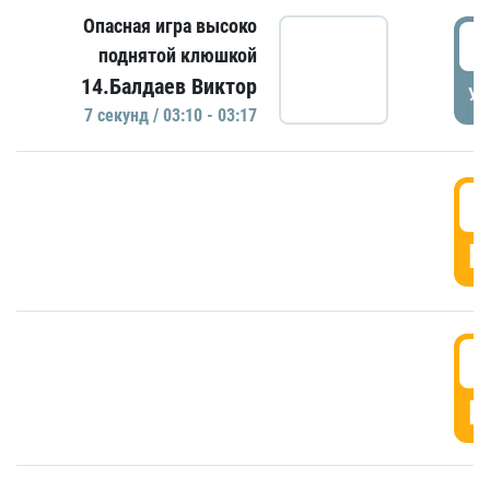
Опасная игра высоко
0
поднятой клюшкой
14.Балдаев Виктор
УД
7 секунд / 03:10 - 03:17
0
Г
0
Г