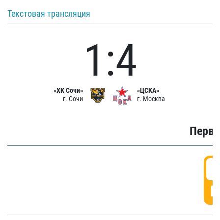
Текстовая трансляция
1:4
«ХК Сочи»
«ЦСКА»
г. Сочи
г. Москва
Первы
0
Г