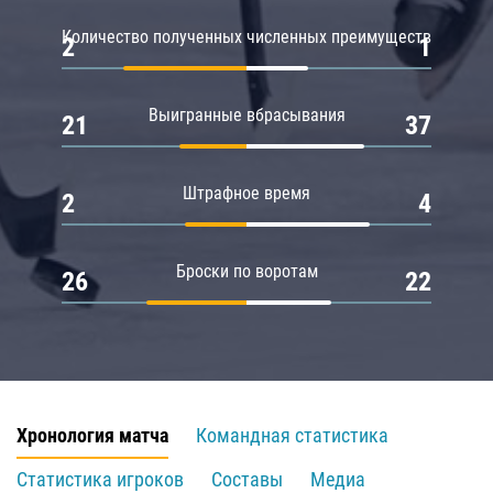
Количество полученных численных преимуществ
2
1
Выигранные вбрасывания
21
37
Штрафное время
2
4
Броски по воротам
26
22
Хронология матча
Командная статистика
Статистика игроков
Составы
Медиа