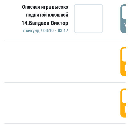
Опасная игра высоко
0
поднятой клюшкой
14.Балдаев Виктор
УД
7 секунд / 03:10 - 03:17
0
Г
0
Г