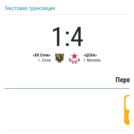
Текстовая трансляция
1:4
«ХК Сочи»
«ЦСКА»
г. Сочи
г. Москва
Первы
0
Г