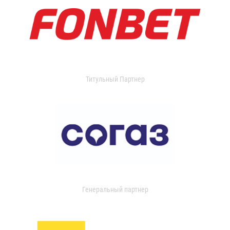
Титульный Партнер
Генеральный партнер