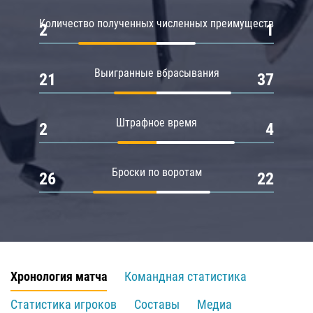
Количество полученных численных преимуществ
2
1
Выигранные вбрасывания
21
37
Штрафное время
2
4
Броски по воротам
26
22
Хронология матча
Командная статистика
Статистика игроков
Составы
Медиа