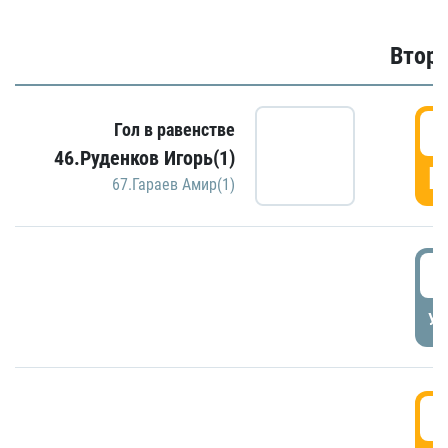
Второ
2
Гол в равенстве
46.Руденков Игорь(1)
Г
67.Гараев Амир(1)
2
УД
3