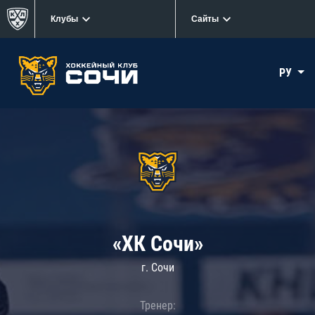
Клубы
Сайты
РУ
«ХК Сочи»
г. Сочи
Тренер: