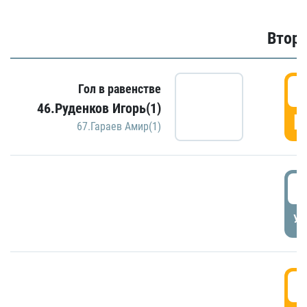
Второ
2
Гол в равенстве
46.Руденков Игорь(1)
Г
67.Гараев Амир(1)
2
УД
3