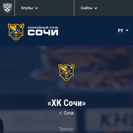
Клубы
Сайты
РУ
«ХК Сочи»
г. Сочи
Тренер: