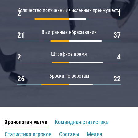
Количество полученных численных преимуществ
2
1
Выигранные вбрасывания
21
37
Штрафное время
2
4
Броски по воротам
26
22
Хронология матча
Командная статистика
Статистика игроков
Составы
Медиа