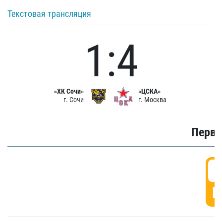
Текстовая трансляция
1:4
«ХК Сочи»
«ЦСКА»
г. Сочи
г. Москва
Первы
0
Г