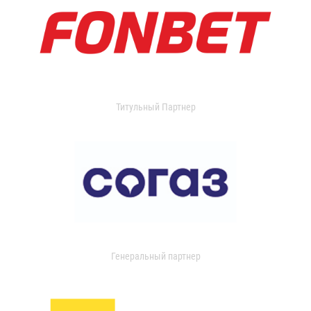
Титульный Партнер
Генеральный партнер