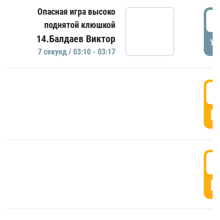
Опасная игра высоко
0
поднятой клюшкой
14.Балдаев Виктор
УД
7 секунд / 03:10 - 03:17
0
Г
0
Г